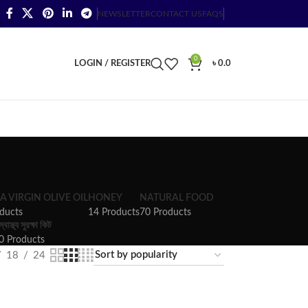
NEWSLETTER
CONTACT US
FAQS
0
LOGIN / REGISTER
৳
0.0
A VIRGIN OLIVE OIL
HONEY
NATURAL FOOD
ducts
14 Products
70 Products
স্বাস্থ্য সুরক্ষা কিট
0 Products
18
24