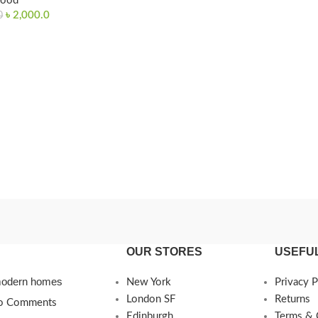
Food
৳
2,000.0
0
OUR STORES
USEFUL
 modern homes
New York
Privacy P
London SF
Returns
o Comments
Edinburgh
Terms & 