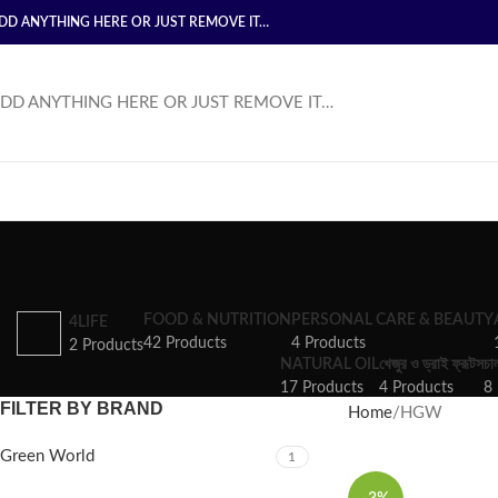
DD ANYTHING HERE OR JUST REMOVE IT…
DD ANYTHING HERE OR JUST REMOVE IT…
FOOD & NUTRITION
PERSONAL CARE & BEAUTY
4LIFE
42 Products
4 Products
2 Products
NATURAL OIL
খেজুর ও ড্রাই ফ্রূটস
চা
17 Products
4 Products
8 
FILTER BY BRAND
Home
HGW
Green World
1