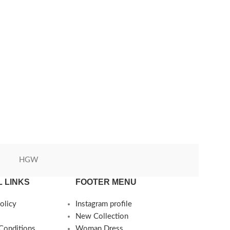
HGW
Green World
 LINKS
FOOTER MENU
olicy
Instagram profile
New Collection
Conditions
Woman Dress