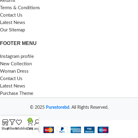
Returns
Terms & Conditions
Contact Us
Latest News
Our Sitemap
FOOTER MENU
Instagram profile
New Collection
Woman Dress
Contact Us
Latest News
Purchase Theme
© 2025
Purestorebd
. All Rights Reserved.
0
Shop
Filters
Wishlist
Cart
My account