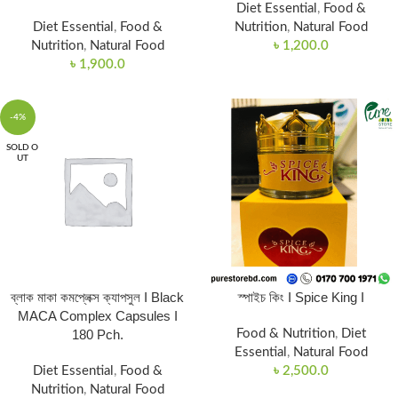
Diet Essential
,
Food &
Diet Essential
,
Food &
Nutrition
,
Natural Food
Nutrition
,
Natural Food
৳
1,200.0
৳
1,900.0
-4%
SOLD O
UT
ব্লাক মাকা কমপ্লেক্স ক্যাপসুল I Black
স্পাইচ কিং I Spice King I
MACA Complex Capsules I
180 Pch.
Food & Nutrition
,
Diet
Essential
,
Natural Food
Diet Essential
,
Food &
৳
2,500.0
Nutrition
,
Natural Food