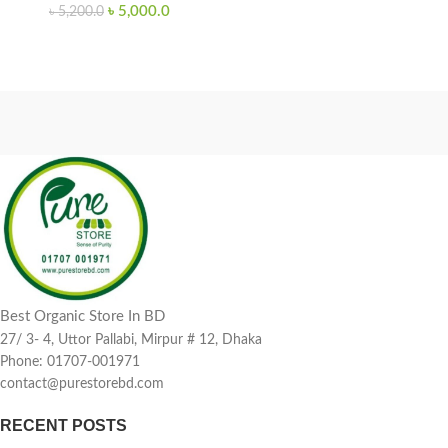
৳
5,000.0
৳
5,200.0
Best Organic Store In BD
27/ 3- 4, Uttor Pallabi, Mirpur # 12, Dhaka
Phone: 01707-001971
contact@purestorebd.com
RECENT POSTS