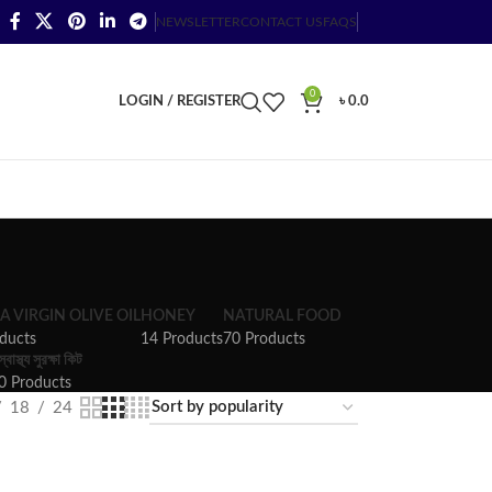
NEWSLETTER
CONTACT US
FAQS
0
LOGIN / REGISTER
৳
0.0
A VIRGIN OLIVE OIL
HONEY
NATURAL FOOD
ducts
14 Products
70 Products
স্বাস্থ্য সুরক্ষা কিট
0 Products
18
24