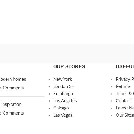
OUR STORES
USEFUL
 modern homes
New York
Privacy P
London SF
Returns
o Comments
Edinburgh
Terms & 
Los Angeles
Contact 
 inspiration
Chicago
Latest N
o Comments
Las Vegas
Our Site