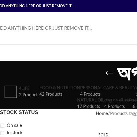
DD ANYTHING HERE OR JUST REMOVE IT…
DD ANYTHING HERE OR JUST REMOVE IT…
অর
FOOD & NUTRITION
PERSONAL CARE & BEAUTY
4LIFE
42 Products
4 Products
2 Products
NATURAL OIL
খেজুর ও ড্রাই ফ্রূটস
চা
17 Products
4 Products
8 
STOCK STATUS
Home
Products tagge
On sale
In stock
SOLD