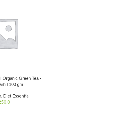
চগড় I Organic Green Tea -
rh I 100 gm
a
,
Diet Essential
250.0