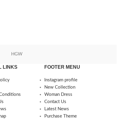
HGW
Green World
 LINKS
FOOTER MENU
olicy
Instagram profile
New Collection
Conditions
Woman Dress
Us
Contact Us
ews
Latest News
map
Purchase Theme