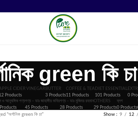
্গানিক green কি চা
APPLE CIDER VINEGAR
BUTTER
COFFEE & TEA
DIET ESSENTIAL
EXTR
12 Products
3 Products
11 Products
101 Products
0 Pro
ল ও আনুষঙ্গিক পণ্য
পণ্য – ডাঃ জাহাঙ্গীর কবির
পণ্য – ডাঃ মুজিবর রহমান
OTHERS
ব্লগ
Products
45 Products
28 Products
29 Products
0 Products
d “অর্গানিক green কি চা”
Show
9
12