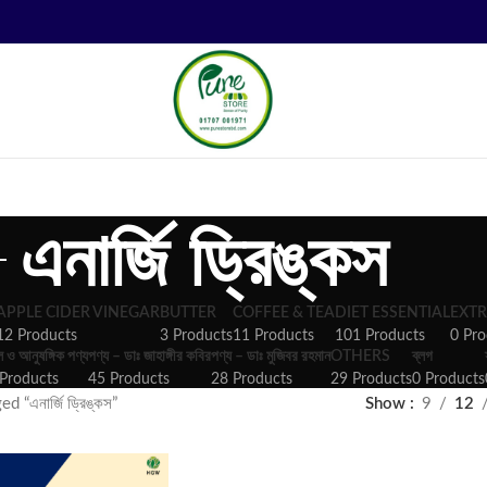
এনার্জি ড্রিঙ্কস
APPLE CIDER VINEGAR
BUTTER
COFFEE & TEA
DIET ESSENTIAL
EXTR
12 Products
3 Products
11 Products
101 Products
0 Pro
ল ও আনুষঙ্গিক পণ্য
পণ্য – ডাঃ জাহাঙ্গীর কবির
পণ্য – ডাঃ মুজিবর রহমান
OTHERS
ব্লগ
Products
45 Products
28 Products
29 Products
0 Products
 “এনার্জি ড্রিঙ্কস”
Show
9
12