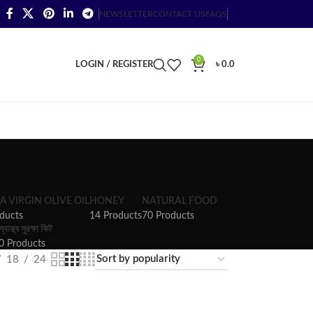
NEWSLETTER
CONTACT US
FAQS
0
LOGIN / REGISTER
৳
0.0
A VIRGIN OLIVE OIL
HONEY
NATURAL FOOD
ducts
14 Products
70 Products
স্বাস্থ্য সুরক্ষা কিট
0 Products
18
24