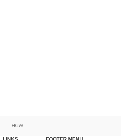
HGW
Green World
 LINKS
FOOTER MENU