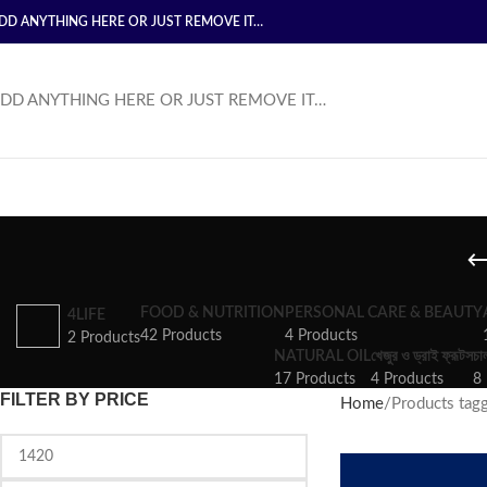
DD ANYTHING HERE OR JUST REMOVE IT…
DD ANYTHING HERE OR JUST REMOVE IT…
FOOD & NUTRITION
PERSONAL CARE & BEAUTY
4LIFE
42 Products
4 Products
2 Products
NATURAL OIL
খেজুর ও ড্রাই ফ্রূটস
চা
17 Products
4 Products
8 
FILTER BY PRICE
Home
Products tagged