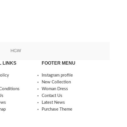
HGW
Green World
 LINKS
FOOTER MENU
olicy
Instagram profile
New Collection
Conditions
Woman Dress
Us
Contact Us
ews
Latest News
map
Purchase Theme