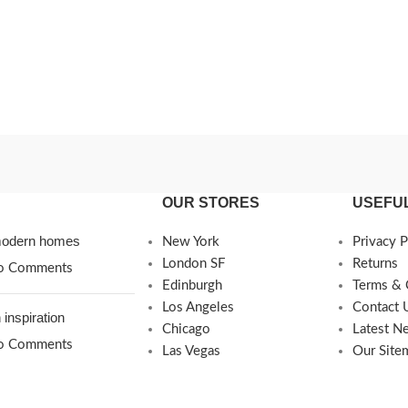
OUR STORES
USEFUL
 modern homes
New York
Privacy P
London SF
Returns
o Comments
Edinburgh
Terms & 
Los Angeles
Contact 
 inspiration
Chicago
Latest N
o Comments
Las Vegas
Our Site