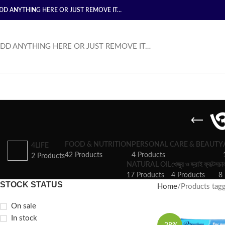
DD ANYTHING HERE OR JUST REMOVE IT…
DD ANYTHING HERE OR JUST REMOVE IT…
ও
FOOD & NUTRITION
PERSONAL CARE & BEAUTY
4LIFE
42 Products
4 Products
2 Products
NATURAL OIL
খেজুর ও ড্রাই ফ্রূটস
চা
17 Products
4 Products
8 
STOCK STATUS
Home
Products tagge
On sale
In stock