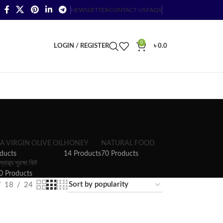
NEWSLETTER
CONTACT US
FAQS
0
LOGIN / REGISTER
৳
0.0
A VIRGIN OLIVE OIL
HONEY
NATURAL FOOD
ducts
14 Products
70 Products
স্বাস্থ্য সুরক্ষা কিট
0 Products
18
24