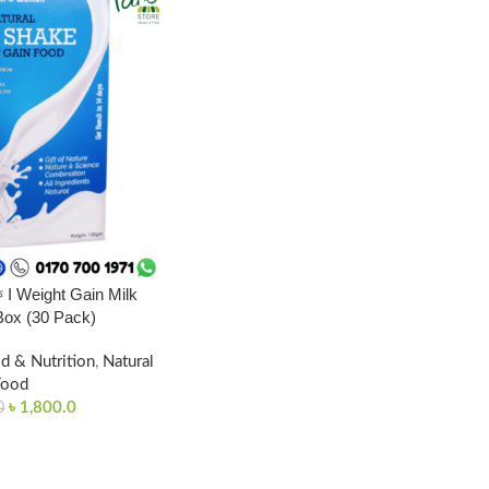
েক I Weight Gain Milk
Box (30 Pack)
d & Nutrition
,
Natural
Food
৳
1,800.0
0