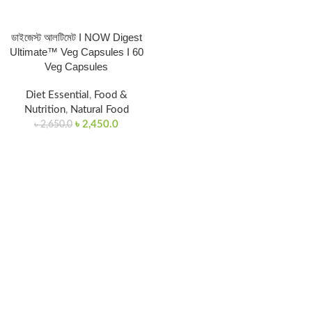
ডাইজেস্ট আলটিমেট I NOW Digest
Ultimate™ Veg Capsules I 60
Veg Capsules
Diet Essential
,
Food &
Nutrition
,
Natural Food
৳
2,450.0
৳
2,650.0