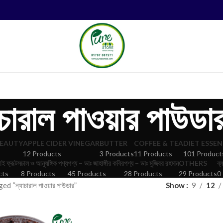
াচারাল পাওয়ার পাউডা
BEAUTY
APPLE CIDER VINEGAR
BUTTER
COFFEE & TEA
DIET ESSEN
12 Products
3 Products
11 Products
101 Product
াই ফ্রূটস
চাল ও আনুষঙ্গিক পণ্য
পণ্য – ডাঃ জাহাঙ্গীর কবির
পণ্য – ডাঃ মুজিবর রহমান
OTHERS
ব্
cts
8 Products
45 Products
28 Products
29 Products
0
 “ন্যাচারাল পাওয়ার পাউডার”
Show
9
12