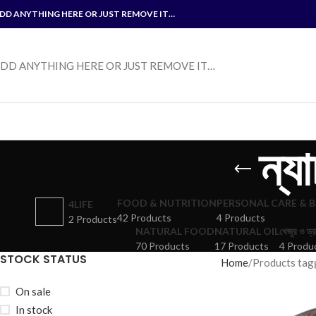
DD ANYTHING HERE OR JUST REMOVE IT…
DD ANYTHING HERE OR JUST REMOVE IT…
ন্য
FOOD & NUTRITION
PERSONAL CARE & 
4LIFE
42 Products
4 Products
2 Products
NATURAL FOOD
NATURAL OIL
খেজুর ও ড্র
70 Products
17 Products
4 Produ
STOCK STATUS
Home
Products tagged
On sale
In stock