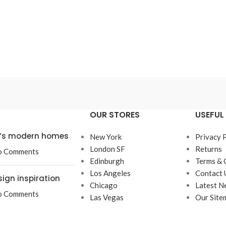
OUR STORES
USEFUL 
ta’s modern homes
New York
Privacy 
London SF
Returns
o Comments
Edinburgh
Terms & 
Los Angeles
Contact 
sign inspiration
Chicago
Latest N
o Comments
Las Vegas
Our Site