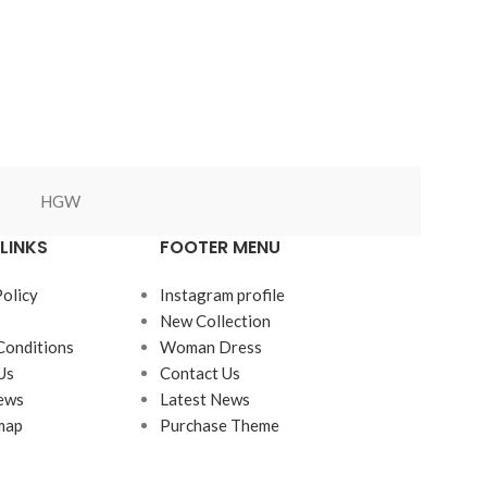
HGW
Green World
LINKS
FOOTER MENU
Policy
Instagram profile
New Collection
Conditions
Woman Dress
Us
Contact Us
ews
Latest News
map
Purchase Theme