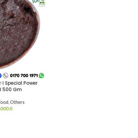
ালুয়া I Special Power
 I 500 Gm
Food
,
Others
,000.0