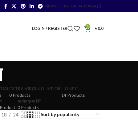
NEWSLETTER
CONTACT US
FAQS
0
LOGIN / REGISTER
৳
0.0
র
TIAL
EXTRA VIRGIN OLIVE OIL
HONEY
s
0 Products
14 Products
লগ
স্বাস্থ্য সুরক্ষা কিট
 Products
0 Products
18
24