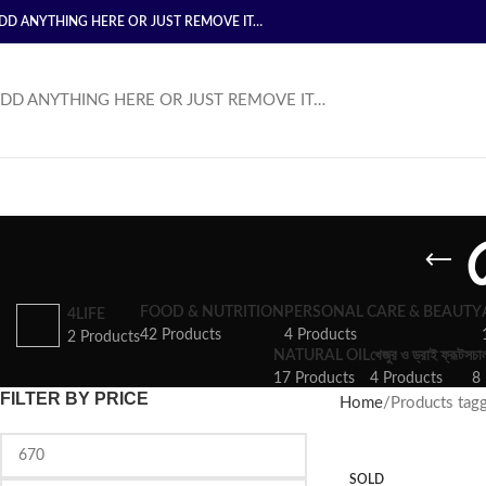
DD ANYTHING HERE OR JUST REMOVE IT…
DD ANYTHING HERE OR JUST REMOVE IT…
FOOD & NUTRITION
PERSONAL CARE & BEAUTY
4LIFE
42 Products
4 Products
2 Products
NATURAL OIL
খেজুর ও ড্রাই ফ্রূটস
চা
17 Products
4 Products
8 
FILTER BY PRICE
Home
Products tagge
SOLD