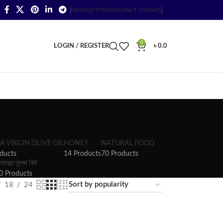
NEWSLETTER
CONTACT US
FAQS
0
LOGIN / REGISTER
৳
0.0
A VIRGIN OLIVE OIL
HONEY
NATURAL FOOD
ducts
14 Products
70 Products
স্বাস্থ্য সুরক্ষা কিট
0 Products
18
24