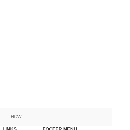
HGW
Green World
 LINKS
FOOTER MENU