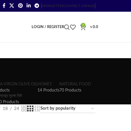
NEWSLETTER
CONTACT US
FAQS
0
LOGIN / REGISTER
৳
0.0
A VIRGIN OLIVE OIL
HONEY
NATURAL FOOD
ducts
14 Products
70 Products
স্বাস্থ্য সুরক্ষা কিট
0 Products
18
24