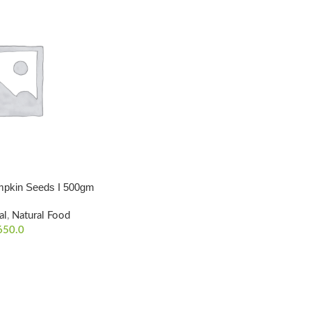
I Pumpkin Seeds I 500gm
al
,
Natural Food
650.0