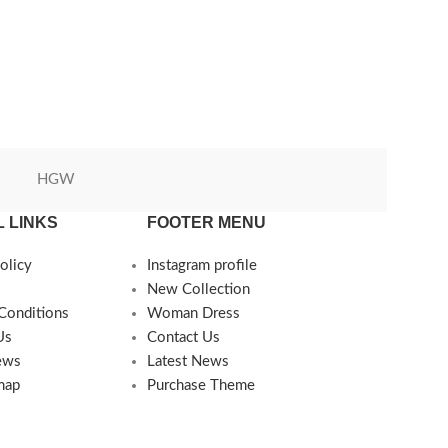
HGW
Green World
 LINKS
FOOTER MENU
olicy
Instagram profile
New Collection
Conditions
Woman Dress
Us
Contact Us
ews
Latest News
map
Purchase Theme