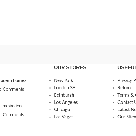
OUR STORES
USEFUL
 modern homes
New York
Privacy P
London SF
Returns
o Comments
Edinburgh
Terms & 
Los Angeles
Contact 
 inspiration
Chicago
Latest N
o Comments
Las Vegas
Our Site