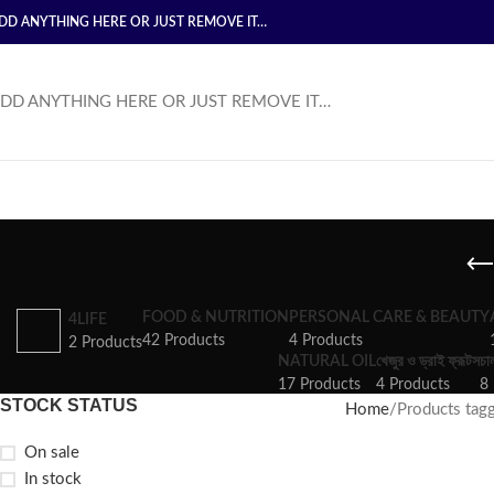
DD ANYTHING HERE OR JUST REMOVE IT…
DD ANYTHING HERE OR JUST REMOVE IT…
FOOD & NUTRITION
PERSONAL CARE & BEAUTY
4LIFE
42 Products
4 Products
2 Products
NATURAL OIL
খেজুর ও ড্রাই ফ্রূটস
চা
17 Products
4 Products
8 
STOCK STATUS
Home
Products tagged 
On sale
In stock