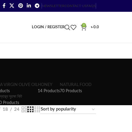
NEWSLETTER
CONTACT US
FAQS
0
LOGIN / REGISTER
৳
0.0
A VIRGIN OLIVE OIL
HONEY
NATURAL FOOD
ducts
14 Products
70 Products
স্বাস্থ্য সুরক্ষা কিট
0 Products
18
24