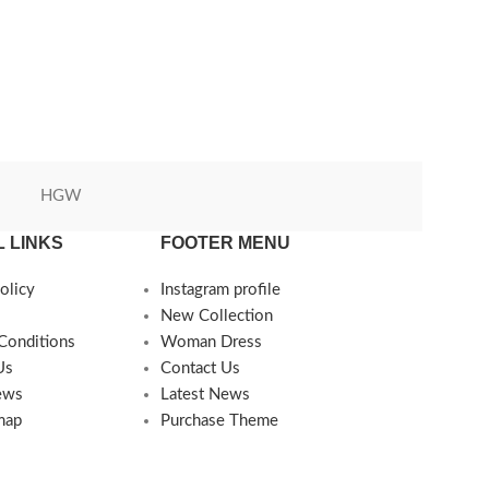
HGW
Green World
 LINKS
FOOTER MENU
olicy
Instagram profile
New Collection
Conditions
Woman Dress
Us
Contact Us
ews
Latest News
map
Purchase Theme