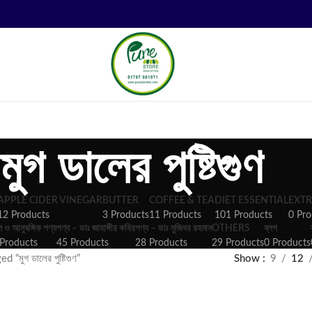
মুগ ডালের পুষ্টিগুণ
APPLE CIDER VINEGAR
BUTTER
COFFEE & TEA
DIET ESSENTIAL
EXTR
12 Products
3 Products
11 Products
101 Products
0 Pro
ল ও আনুষঙ্গিক পণ্য
পণ্য – ডাঃ জাহাঙ্গীর কবির
পণ্য – ডাঃ মুজিবর রহমান
OTHERS
ব্লগ
Products
45 Products
28 Products
29 Products
0 Products
“মুগ ডালের পুষ্টিগুণ”
Show
9
12