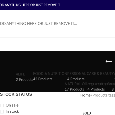
DD ANYTHING HERE OR JUST REMOVE IT…
DD ANYTHING HERE OR JUST REMOVE IT…
FOOD & NUTRITION
PERSONAL CARE & BEAUTY
4LIFE
42 Products
4 Products
2 Products
NATURAL OIL
খেজুর ও ড্রাই ফ্রূটস
চা
17 Products
4 Products
8 
STOCK STATUS
Home
Products tagged 
On sale
In stock
SOLD