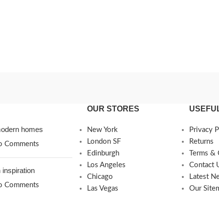
OUR STORES
USEFUL
 modern homes
New York
Privacy P
London SF
Returns
o Comments
Edinburgh
Terms & 
Los Angeles
Contact 
 inspiration
Chicago
Latest N
o Comments
Las Vegas
Our Site