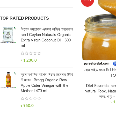
HOT
TOP RATED PRODUCTS
সিলোন ন্যাচারাল এক্সট্রা ভার্জিন নারকেলের
তেল I Ceylon Naturals Organic
Extra Virgin Coconut Oil I 500
ml
৳
1,230.0
হোম মেইড সরের ঘি 
ব্রাগ অর্গানিক আপেল সিডার ভিনেগার উইথ
I 
দি মাদার I Bragg Organic Raw
Apple Cider Vinegar with the
Diet Essential
,
এক্
Mother I 473 ml
Natural Food
,
Natu
কবির
,
পণ্য –
৳
1
৳
950.0