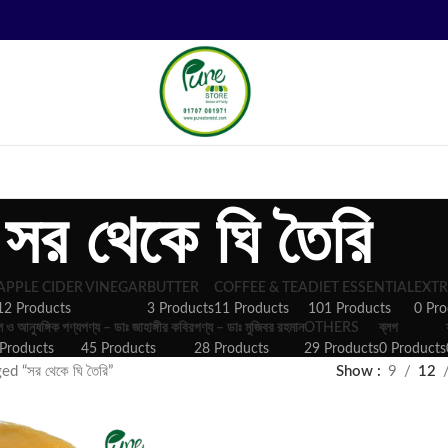
সর থেকে ঘি তৈরি
APPLE CIDER VINEGAR
BUTTER
COFFEE & TEA
DIET ESSENTIAL
EXTR
12 Products
3 Products
11 Products
101 Products
0 Pro
ল ও আনুষঙ্গিক পণ্য
পণ্য – ডাঃ জাহাঙ্গীর কবির
পণ্য – ডাঃ মুজিবর রহমান
OTHERS
ব্লগ
Products
45 Products
28 Products
29 Products
0 Products
d “সর থেকে ঘি তৈরি”
Show
9
12