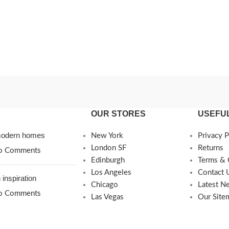
OUR STORES
USEFUL
 modern homes
New York
Privacy P
London SF
Returns
o Comments
Edinburgh
Terms & 
Los Angeles
Contact 
 inspiration
Chicago
Latest N
o Comments
Las Vegas
Our Site