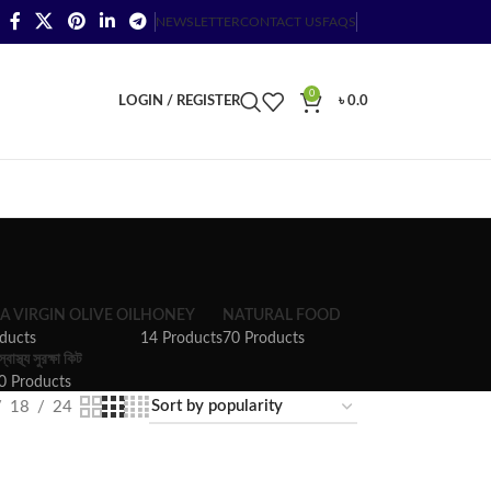
NEWSLETTER
CONTACT US
FAQS
0
LOGIN / REGISTER
৳
0.0
A VIRGIN OLIVE OIL
HONEY
NATURAL FOOD
ducts
14 Products
70 Products
স্বাস্থ্য সুরক্ষা কিট
0 Products
18
24