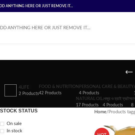
DD ANYTHING HERE OR JUST REMOVE IT…
DD ANYTHING HERE OR JUST REMOVE IT…
FOOD & NUTRITION
PERSONAL CARE & BEAUTY
4LIFE
42 Products
4 Products
2 Products
NATURAL OIL
খেজুর ও ড্রাই ফ্রূটস
চা
17 Products
4 Products
8 
STOCK STATUS
Home
Products tagge
On sale
In stock