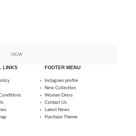
HGW
Green World
 LINKS
FOOTER MENU
olicy
Instagram profile
New Collection
Conditions
Woman Dress
Us
Contact Us
ews
Latest News
map
Purchase Theme