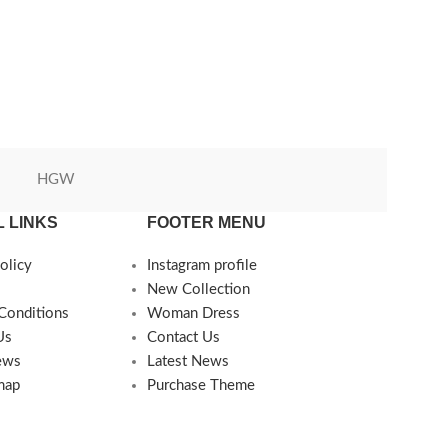
HGW
Green World
 LINKS
FOOTER MENU
olicy
Instagram profile
New Collection
Conditions
Woman Dress
Us
Contact Us
ews
Latest News
map
Purchase Theme