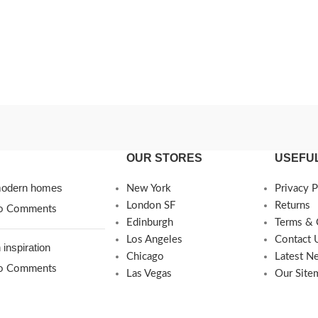
OUR STORES
USEFUL
 modern homes
New York
Privacy P
London SF
Returns
o Comments
Edinburgh
Terms & 
Los Angeles
Contact 
 inspiration
Chicago
Latest N
o Comments
Las Vegas
Our Site