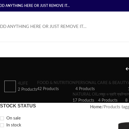
DD ANYTHING HERE OR JUST REMOVE IT…
DD ANYTHING HERE OR JUST REMOVE IT…
FOOD & NUTRITION
PERSONAL CARE & BEAUTY
4LIFE
42 Products
4 Products
2 Products
NATURAL OIL
খেজুর ও ড্রাই ফ্রূটস
চা
17 Products
4 Products
8 
STOCK STATUS
Home
Products tagged
On sale
In stock