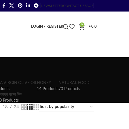
NEWSLETTER
CONTACT US
FAQS
0
LOGIN / REGISTER
৳
0.0
A VIRGIN OLIVE OIL
HONEY
NATURAL FOOD
ducts
14 Products
70 Products
স্বাস্থ্য সুরক্ষা কিট
0 Products
18
24