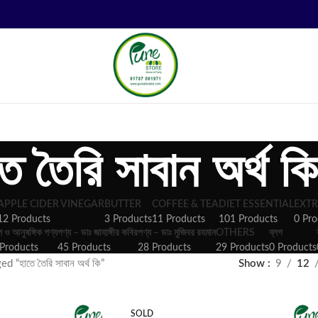
ে তৈরি সাবান অর্থ কি
APPLE CIDER VINEGAR
BUTTER
COFFEE & TEA
DIET ESSENTIAL
EXTR
12 Products
3 Products
11 Products
101 Products
0 Pro
ল ও আনুষঙ্গিক পণ্য
পণ্য – ডাঃ জাহাঙ্গীর কবির
পণ্য – ডাঃ মুজিবর রহমান
OTHERS
ব্লগ
Products
45 Products
28 Products
29 Products
0 Products
 “হাতে তৈরি সাবান অর্থ কি”
Show
9
12
SOLD