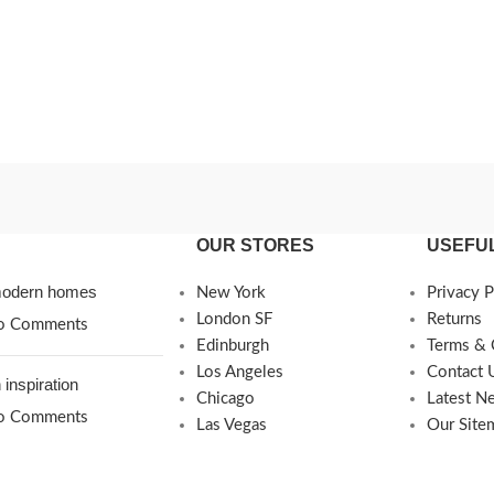
OUR STORES
USEFUL
 modern homes
New York
Privacy P
London SF
Returns
o Comments
Edinburgh
Terms & 
Los Angeles
Contact 
 inspiration
Chicago
Latest N
o Comments
Las Vegas
Our Site