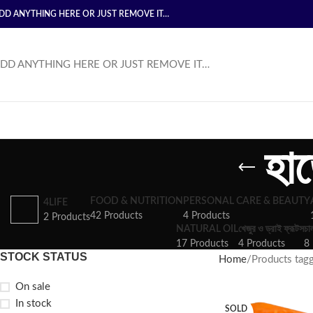
DD ANYTHING HERE OR JUST REMOVE IT…
DD ANYTHING HERE OR JUST REMOVE IT…
হাত
FOOD & NUTRITION
PERSONAL CARE & BEAUTY
4LIFE
42 Products
4 Products
2 Products
NATURAL OIL
খেজুর ও ড্রাই ফ্রূটস
চা
17 Products
4 Products
8 
STOCK STATUS
Home
Products tagged
On sale
In stock
SOLD