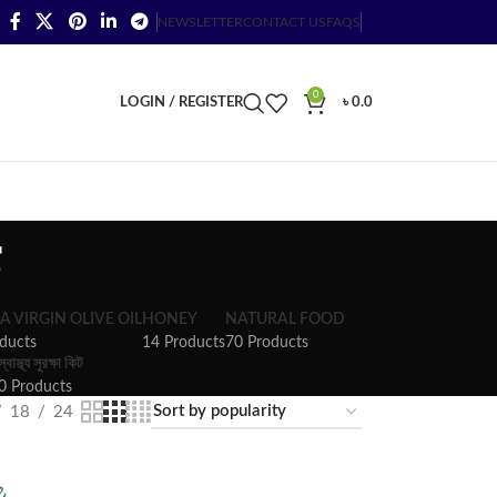
NEWSLETTER
CONTACT US
FAQS
0
LOGIN / REGISTER
৳
0.0
A VIRGIN OLIVE OIL
HONEY
NATURAL FOOD
ducts
14 Products
70 Products
স্বাস্থ্য সুরক্ষা কিট
0 Products
18
24