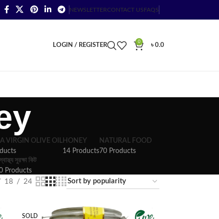
NEWSLETTER
CONTACT US
FAQS
0
LOGIN / REGISTER
৳
0.0
ey
A VIRGIN OLIVE OIL
HONEY
NATURAL FOOD
ducts
14 Products
70 Products
স্বাস্থ্য সুরক্ষা কিট
0 Products
18
24
SOLD