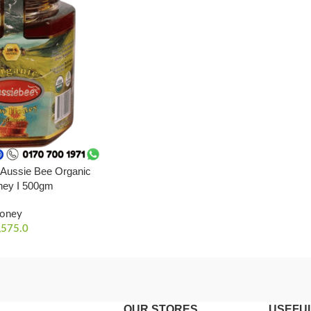
ধু I Aussie Bee Organic
ey I 500gm
oney
,575.0
OUR STORES
USEFUL