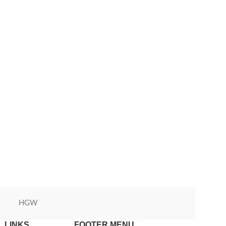
HGW
Green World
 LINKS
FOOTER MENU