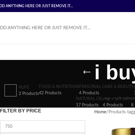
DD ANYTHING HERE OR JUST REMOVE IT…
DD ANYTHING HERE OR JUST REMOVE IT…
i b
FOOD & NUTRITION
PERSONAL CARE & BEAUTY
4LIFE
42 Products
4 Products
2 Products
NATURAL OIL
খেজুর ও ড্রাই ফ্রূটস
চা
17 Products
4 Products
8 
FILTER BY PRICE
Home
Products tagg