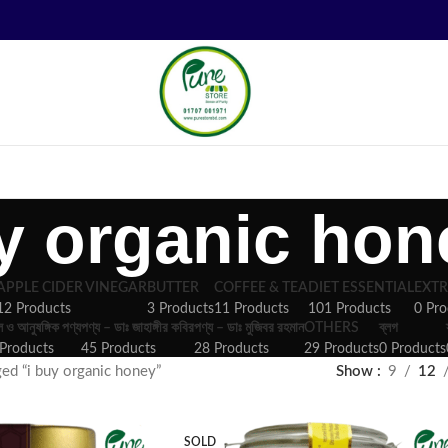
uy organic hon
APPLE CIDER VINEGAR
BUTTER
COFFEE & TEA
DIET ESSENTIAL
EXTR
12 Products
3 Products
11 Products
101 Products
0 Pro
ল ও আনুষঙ্গিক পণ্য
পণ্য – ডাঃ জাহাঙ্গীর কবির
পণ্য – ডাঃ মুজিবর রহমান
OTHERS
ব্লগ
Products
45 Products
28 Products
29 Products
0 Products
ed “i buy organic honey”
Show
9
12
SOLD