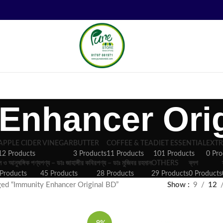
Enhancer Ori
APPLE CIDER VINEGAR
BUTTER
COFFEE & TEA
DIET ESSENTIAL
EXTR
12 Products
3 Products
11 Products
101 Products
0 Pro
ল ও আনুষঙ্গিক পণ্য
পণ্য – ডাঃ জাহাঙ্গীর কবির
পণ্য – ডাঃ মুজিবর রহমান
OTHERS
ব্লগ
Products
45 Products
28 Products
29 Products
0 Products
ged “Immunity Enhancer Original BD”
Show
9
12