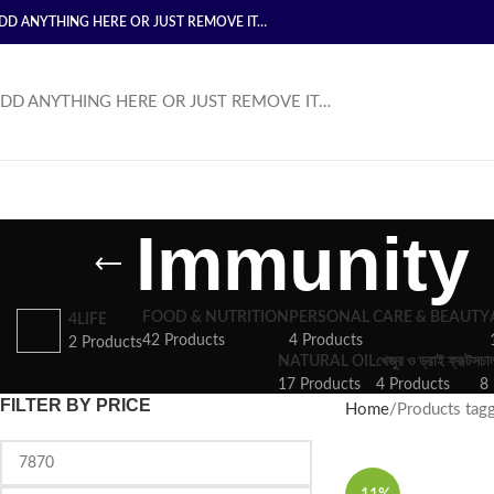
DD ANYTHING HERE OR JUST REMOVE IT…
DD ANYTHING HERE OR JUST REMOVE IT…
Immunity 
FOOD & NUTRITION
PERSONAL CARE & BEAUTY
4LIFE
42 Products
4 Products
2 Products
NATURAL OIL
খেজুর ও ড্রাই ফ্রূটস
চা
17 Products
4 Products
8 
FILTER BY PRICE
Home
Products tag