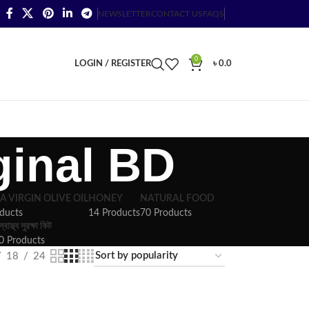
NEWSLETTER
CONTACT US
FAQS
0
LOGIN / REGISTER
৳
0.0
ginal BD
A VIRGIN OLIVE OIL
HONEY
NATURAL FOOD
ducts
14 Products
70 Products
স্বাস্থ্য সুরক্ষা কিট
0 Products
18
24