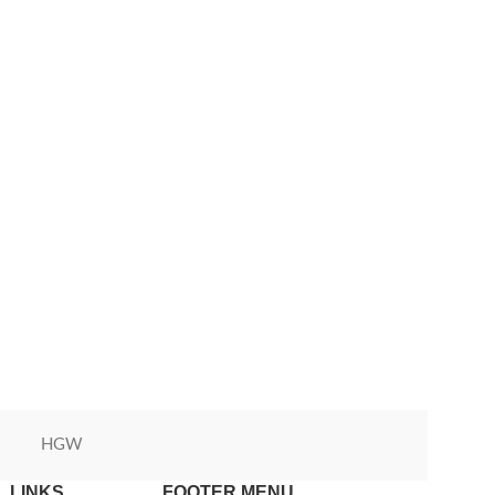
HGW
Green World
 LINKS
FOOTER MENU