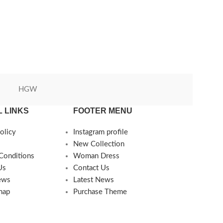
HGW
Green World
 LINKS
FOOTER MENU
olicy
Instagram profile
New Collection
Conditions
Woman Dress
Us
Contact Us
ews
Latest News
map
Purchase Theme