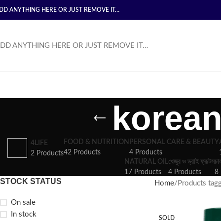
DD ANYTHING HERE OR JUST REMOVE IT…
DD ANYTHING HERE OR JUST REMOVE IT…
korean
FOOD & NUTRITION
PERSONAL CARE & BEAUTY
4LIFE
42 Products
4 Products
2 Products
NATURAL OIL
খেজুর ও ড্রাই ফ্রূটস
চা
17 Products
4 Products
8 
STOCK STATUS
Home
Products tag
On sale
In stock
SOLD