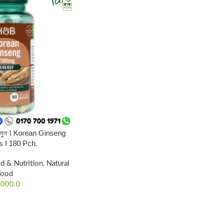
যাপসুল I Korean Ginseng
 I 180 Pch.
d & Nutrition
,
Natural
Food
,000.0