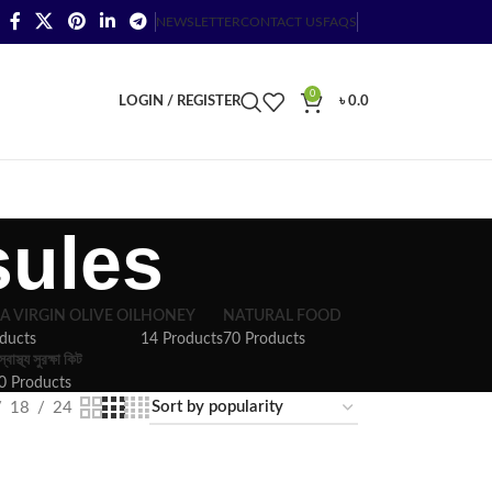
NEWSLETTER
CONTACT US
FAQS
0
LOGIN / REGISTER
৳
0.0
sules
A VIRGIN OLIVE OIL
HONEY
NATURAL FOOD
ducts
14 Products
70 Products
স্বাস্থ্য সুরক্ষা কিট
0 Products
18
24