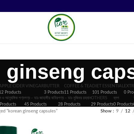
 ginseng cap
APPLE CIDER VINEGAR
BUTTER
COFFEE & TEA
DIET ESSENTIAL
EXTR
12 Products
3 Products
11 Products
101 Products
0 Pro
ল ও আনুষঙ্গিক পণ্য
পণ্য – ডাঃ জাহাঙ্গীর কবির
পণ্য – ডাঃ মুজিবর রহমান
OTHERS
ব্লগ
Products
45 Products
28 Products
29 Products
0 Products
ged “korean ginseng capsules”
Show
9
12