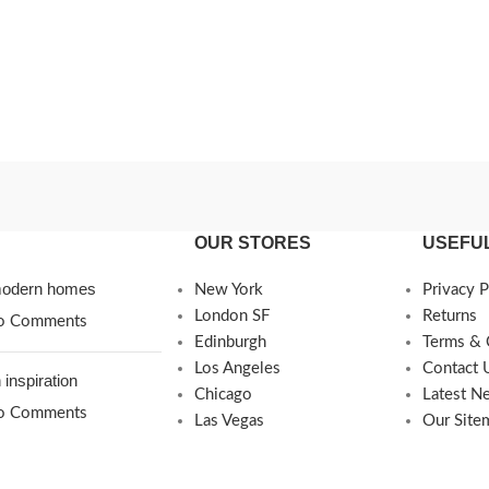
OUR STORES
USEFUL
 modern homes
New York
Privacy P
London SF
Returns
o Comments
Edinburgh
Terms & 
Los Angeles
Contact 
 inspiration
Chicago
Latest N
o Comments
Las Vegas
Our Site