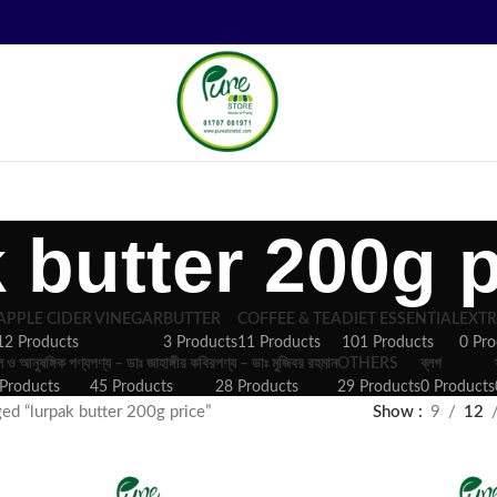
 butter 200g p
APPLE CIDER VINEGAR
BUTTER
COFFEE & TEA
DIET ESSENTIAL
EXTR
12 Products
3 Products
11 Products
101 Products
0 Pro
ল ও আনুষঙ্গিক পণ্য
পণ্য – ডাঃ জাহাঙ্গীর কবির
পণ্য – ডাঃ মুজিবর রহমান
OTHERS
ব্লগ
Products
45 Products
28 Products
29 Products
0 Products
ed “lurpak butter 200g price”
Show
9
12