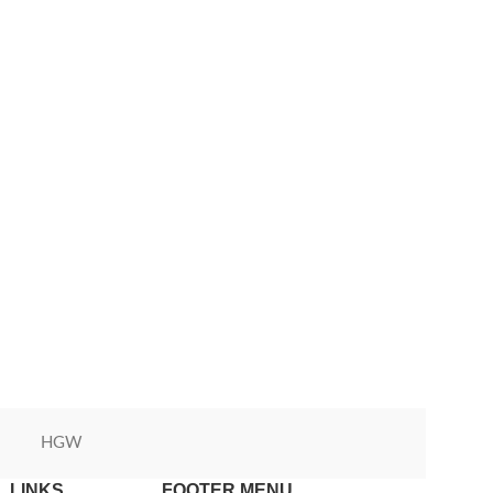
HGW
Green World
 LINKS
FOOTER MENU