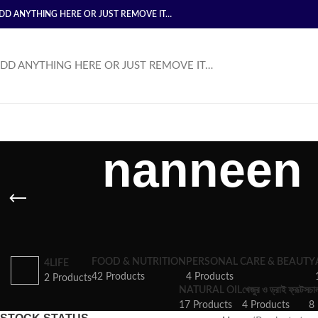
DD ANYTHING HERE OR JUST REMOVE IT…
DD ANYTHING HERE OR JUST REMOVE IT…
nanneen 
FOOD & NUTRITION
PERSONAL CARE & BEAUTY
4LIFE
42 Products
4 Products
2 Products
NATURAL OIL
খেজুর ও ড্রাই ফ্রূটস
চা
17 Products
4 Products
8 