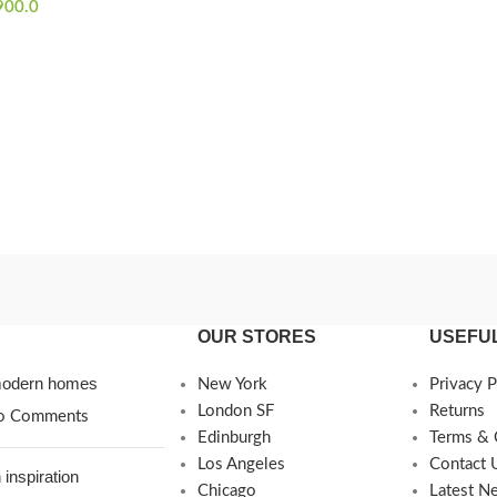
900.0
OUR STORES
USEFUL
 modern homes
New York
Privacy P
London SF
Returns
o Comments
Edinburgh
Terms & 
Los Angeles
Contact 
 inspiration
Chicago
Latest N