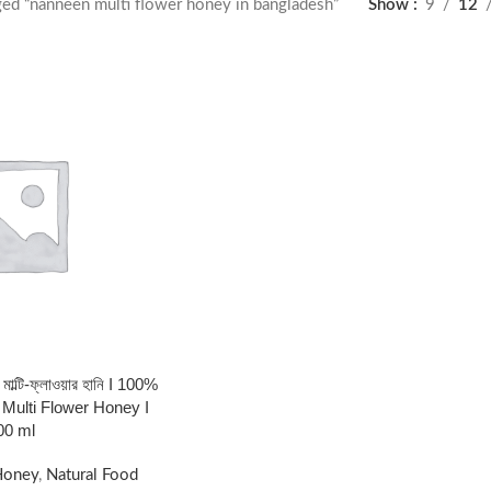
ged “nanneen multi flower honey in bangladesh”
Show
9
12
মাল্টি-ফ্লাওয়ার হানি I 100%
Multi Flower Honey I
00 ml
Honey
,
Natural Food