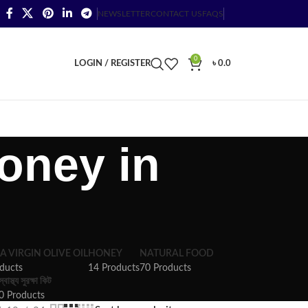
NEWSLETTER
CONTACT US
FAQS
0
LOGIN / REGISTER
৳
0.0
oney in
A VIRGIN OLIVE OIL
HONEY
NATURAL FOOD
ducts
14 Products
70 Products
স্বাস্থ্য সুরক্ষা কিট
0 Products