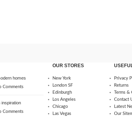
OUR STORES
USEFUL
 modern homes
New York
Privacy P
London SF
Returns
o Comments
Edinburgh
Terms & 
Los Angeles
Contact 
 inspiration
Chicago
Latest N
o Comments
Las Vegas
Our Site