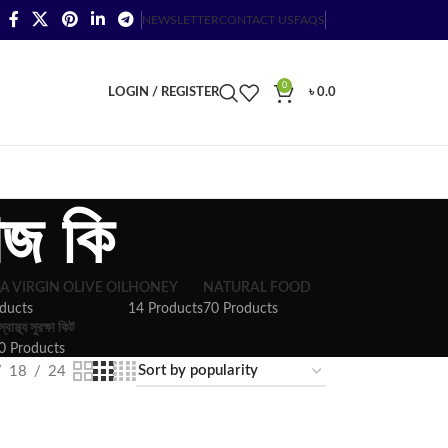
NEWSLETTER
CONTACT US
FAQS
0
LOGIN / REGISTER
৳
0.0
জ কি
A VIRGIN OLIVE OIL
HONEY
NATURAL FOOD
ducts
14 Products
70 Products
স্বাস্থ্য সুরক্ষা কিট
0 Products
18
24