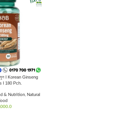
যাপসুল I Korean Ginseng
 I 180 Pch.
d & Nutrition
,
Natural
Food
,000.0