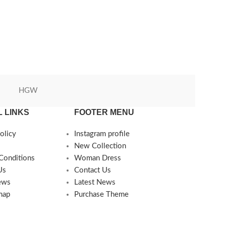
HGW
Green World
 LINKS
FOOTER MENU
olicy
Instagram profile
New Collection
Conditions
Woman Dress
Us
Contact Us
ews
Latest News
map
Purchase Theme