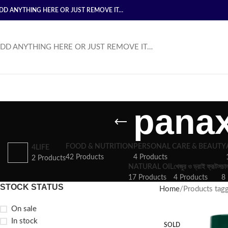
DD ANYTHING HERE OR JUST REMOVE IT…
DD ANYTHING HERE OR JUST REMOVE IT…
panax
FOOD & NUTRITION
PERSONAL CARE & BEAUTY
4LIFE
42 Products
4 Products
2 Products
NATURAL OIL
খেজুর ও ড্রাই ফ্রূটস
চা
17 Products
4 Products
8 
STOCK STATUS
Home
Products tagg
On sale
In stock
SOLD