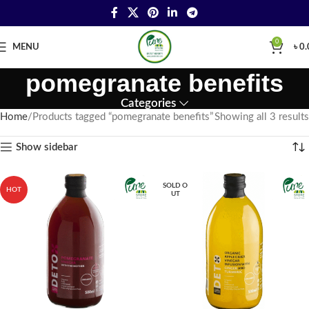
0
MENU
৳
0.
pomegranate benefits
Categories
Home
Products tagged “pomegranate benefits”
Showing all 3 results
Show sidebar
SOLD O
HOT
UT