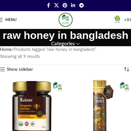
0
MENU
৳
0.
raw honey in bangladesh
Categories
Home
Products tagged “raw honey in bangladesh”
Showing all 9 results
Show sidebar