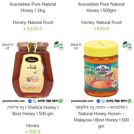
Aussiebee Pure Natural
Aussiebee Pure Natural
Honey I 1Kg
Honey I 500gm
Honey
,
Natural Food
Honey
,
Natural Food
৳
1,635.0
৳
820.0
SOLD O
SOLD O
UT
UT
শেফা’আ মধু I Shefa’a Honey I
প্রাকৃতিক মধু হোসেন – মালয়েশিয়া I
Best Honey I 500 gm
Natural Honey Hosen –
Malaysia I Best Honey I 500
Honey
gm
৳
700.0