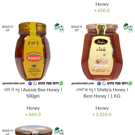
Honey
৳
650.0
SOLD O
SOLD O
UT
UT
অসি বি মধু I Aussie Bee Honey I
শেফা’আ মধু I Shefa’a Honey I
500gm
Best Honey I 1 KG
Honey
Honey
৳
660.0
৳
1,350.0
SOLD O
UT