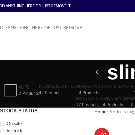
DD ANYTHING HERE OR JUST REMOVE IT…
DD ANYTHING HERE OR JUST REMOVE IT…
sl
FOOD & NUTRITION
PERSONAL CARE & BEAUTY
4LIFE
42 Products
4 Products
2 Products
NATURAL OIL
খেজুর ও ড্রাই ফ্রূটস
চা
17 Products
4 Products
8 
STOCK STATUS
Home
Products tagg
On sale
In stock