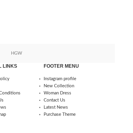
HGW
Green World
 LINKS
FOOTER MENU
olicy
Instagram profile
New Collection
Conditions
Woman Dress
Us
Contact Us
ews
Latest News
map
Purchase Theme