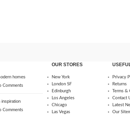
OUR STORES
USEFUL
 modern homes
New York
Privacy P
London SF
Returns
o Comments
Edinburgh
Terms & 
Los Angeles
Contact 
 inspiration
Chicago
Latest N
o Comments
Las Vegas
Our Site