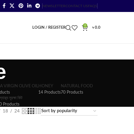
NEWSLETTER
CONTACT US
FAQS
0
LOGIN / REGISTER
৳
0.0
e
A VIRGIN OLIVE OIL
HONEY
NATURAL FOOD
ducts
14 Products
70 Products
স্বাস্থ্য সুরক্ষা কিট
0 Products
18
24