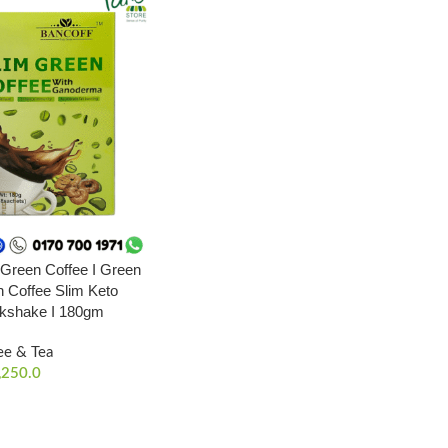
lim Green Coffee I Green
n Coffee Slim Keto
lkshake I 180gm
ee & Tea
,250.0