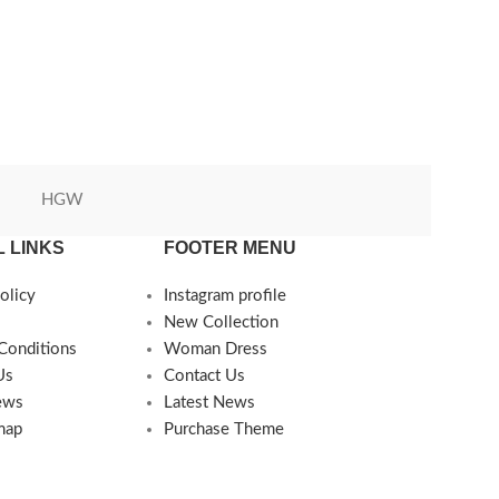
HGW
Green World
 LINKS
FOOTER MENU
olicy
Instagram profile
New Collection
Conditions
Woman Dress
Us
Contact Us
ews
Latest News
map
Purchase Theme