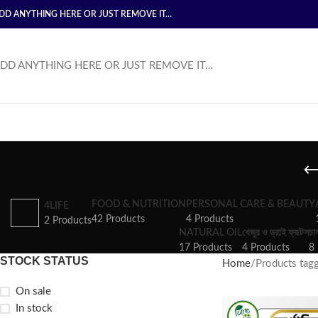
DD ANYTHING HERE OR JUST REMOVE IT…
DD ANYTHING HERE OR JUST REMOVE IT…
FOOD & NUTRITION
PERSONAL CARE & BEAUTY
4LIFE
42 Products
4 Products
2 Products
NATURAL OIL
খেজুর ও ড্রাই ফ্রূটস
চা
17 Products
4 Products
8 
STOCK STATUS
Home
Products tag
On sale
In stock