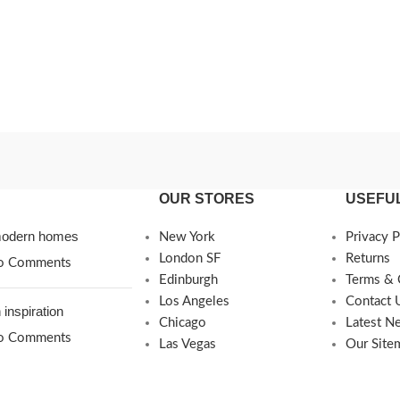
OUR STORES
USEFUL
 modern homes
New York
Privacy P
London SF
Returns
o Comments
Edinburgh
Terms & 
Los Angeles
Contact 
 inspiration
Chicago
Latest N
o Comments
Las Vegas
Our Site