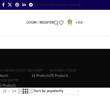
NEWSLETTER
CONTACT US
FAQS
0
LOGIN / REGISTER
৳
0.0
A VIRGIN OLIVE OIL
HONEY
NATURAL FOOD
ducts
14 Products
70 Products
স্বাস্থ্য সুরক্ষা কিট
0 Products
18
24