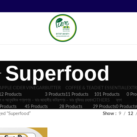
Superfood
APPLE CIDER VINEGAR
BUTTER
COFFEE & TEA
DIET ESSENTIAL
EXTR
12 Products
3 Products
11 Products
101 Products
0 Pro
ল ও আনুষঙ্গিক পণ্য
পণ্য – ডাঃ জাহাঙ্গীর কবির
পণ্য – ডাঃ মুজিবর রহমান
OTHERS
ব্লগ
Products
45 Products
28 Products
29 Products
0 Products
ged “Superfood”
Show
9
12