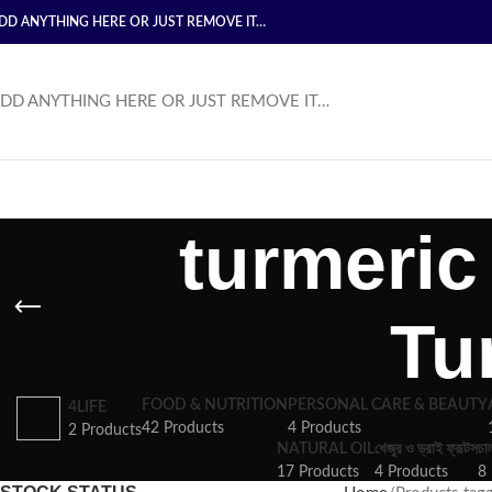
DD ANYTHING HERE OR JUST REMOVE IT…
DD ANYTHING HERE OR JUST REMOVE IT…
turmeric
Tu
FOOD & NUTRITION
PERSONAL CARE & BEAUTY
4LIFE
42 Products
4 Products
2 Products
NATURAL OIL
খেজুর ও ড্রাই ফ্রূটস
চা
17 Products
4 Products
8 