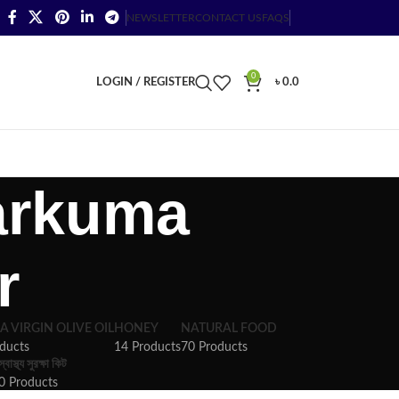
NEWSLETTER
CONTACT US
FAQS
0
LOGIN / REGISTER
৳
0.0
Karkuma
r
A VIRGIN OLIVE OIL
HONEY
NATURAL FOOD
ducts
14 Products
70 Products
স্বাস্থ্য সুরক্ষা কিট
0 Products