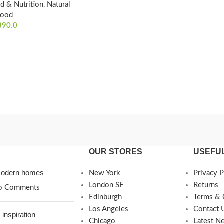
d & Nutrition
,
Natural
Food
390.0
OUR STORES
USEFUL
 modern homes
New York
Privacy P
London SF
Returns
o Comments
Edinburgh
Terms & 
Los Angeles
Contact 
 inspiration
Chicago
Latest N