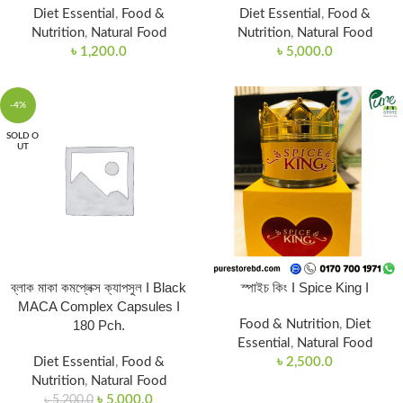
Diet Essential
,
Food &
Diet Essential
,
Food &
Nutrition
,
Natural Food
Nutrition
,
Natural Food
৳
1,200.0
৳
5,000.0
-4%
SOLD O
UT
ব্লাক মাকা কমপ্লেক্স ক্যাপসুল I Black
স্পাইচ কিং I Spice King I
MACA Complex Capsules I
180 Pch.
Food & Nutrition
,
Diet
Essential
,
Natural Food
Diet Essential
,
Food &
৳
2,500.0
Nutrition
,
Natural Food
৳
5,000.0
৳
5,200.0