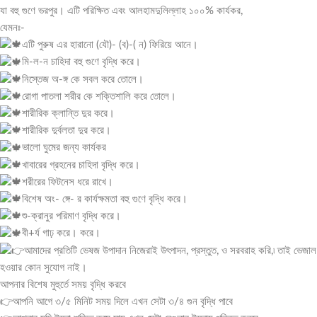
যা বহু গুণে ভরপুর। এটি পরিক্ষিত এবং আলহামদুলিল্লাহ ১০০% কার্যকর,
যেমনঃ-
এটি পুরুষ এর হারানো (যৌ)- (ব)-( ন) ফিরিয়ে আনে।
মি-ল-ন চাহিদা বহু গুণে বৃদ্ধি করে।
নিস্তেজ অ-ঙ্গ কে সবল করে তোলে।
রোগা পাতলা শরীর কে শক্তিশালি করে তোলে।
শারীরিক ক্লান্তি দুর করে।
শারীরিক দুর্বলতা দুর করে।
ভালো ঘুমের জন্য কার্যকর
খাবারের গ্রহনের চাহিদা বৃদ্ধি করে।
শরীরের ফিটনেস ধরে রাখে।
বিশেষ অং- ঙ্গে- র কার্যক্ষমতা বহু গুণে বৃদ্ধি করে।
শু-ক্রানুর পরিমাণ বৃদ্ধি করে।
বী+র্য গাঢ় করে।
করে।
আমাদের প্রতিটি ভেষজ উপাদান নিজেরাই উৎপাদন, প্রস্তুত, ও সরবরাহ করি,৷ তাই ভেজাল
হওয়ার কোন সুযোগ নাই।
আপনার বিশেষ মুহুর্তে সময় বৃদ্ধি করবে
👉আপনি আগে ৩/৫ মিনিট সময় দিলে এখন সেটা ৩/৪ গুন বৃদ্ধি পাবে