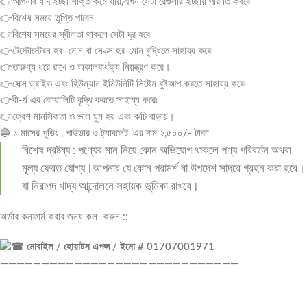
👉আপনার যদি ইচ্ছা শক্তি কমে যায়,এখন সেটা রেগুলার ইচ্ছায় পরিনত করবে
👉বিশেষ সময়ে তৃপ্তি পাবেন
👉বিশেষ সময়ের স্থীলতা থাকলে সেটা দূর হবে
👉টেস্টোস্টেরন হর–মোন বা সে-ক্স হর-মোন বৃদ্ধিতে সাহায্য করে৷
👉তারুণ্য ধরে রাখে ও অকালবার্ধক্য নিয়ন্ত্রণ করে।
👉সেক্স ড্রাইভ এবং হিউম্যান ইমিউনিটি সিষ্টেম বুষ্টআপ করতে সাহায্য করে৷
👉বী-র্য এর কোয়ালিটি বৃদ্ধি করতে সাহায্য করে৷
👉ফ্রেশ মানসিকতা ও ভাল ঘুম হয় এবং রুচি বাড়ায়।
🔵 ১ মাসের পুডিং , পাউডার ও ট্যাবলেট ‘এর দাম ২,৫০০/- টাকা
বিশেষ দ্রষ্টব্য : পণ্যের মান নিয়ে কোন অভিযোগ থাকলে পণ্য পরিবর্তন অথবা
মূল্য ফেরত যোগ্য।আপনার যে কোন পরামর্শ বা উপদেশ সাদরে গ্রহন করা হবে।
যা নিরাপদ খাদ্য আন্দোলনে সহায়ক ভূমিকা রাখবে।
অর্ডার কনফার্ম করার জন্য কল করুন ::
মোবাইল / হোয়াটস এপপ্স / ইমো # 01707001971
—————————————————————————————