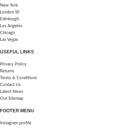
১। কোরিয়ার জিনসেং পাউডার
New York
২। অশ্বগন্ধা পাউডার
London SF
৩ আলকুশি পাউডার
Edinburgh
৪। শতমুল পাউডার
৬। শিমুল মুল পাউডার
Los Angeles
৭। তালমূল পাউডার
Chicago
৮। আকর কর পাউডার
Las Vegas
৯। রুহি মস্তকি।
১০। সবেদ মুসলি
USEFUL LINKS
১১। মুকাদ্দাস
১২। তেঁতুল চূর্ণ
Privacy Policy
১৪। হস্তিপলাশ
Returns
১৫। কেয়া মূল।
Terms & Conditions
১৬। ভুই কুমরা।
Contact Us
১৭। কাবাব চিনি
১৮। আমচূর্ণ
Latest News
১৯। শংখ মুল।
Our Sitemap
২০। বীর্যমনি
২১। আদা গুরা
FOOTER MENU
২১। দারুচিনি গুরা
২২। বুনো চাকের মধু
Instagram profile
২৩। খাঁটি ঘী