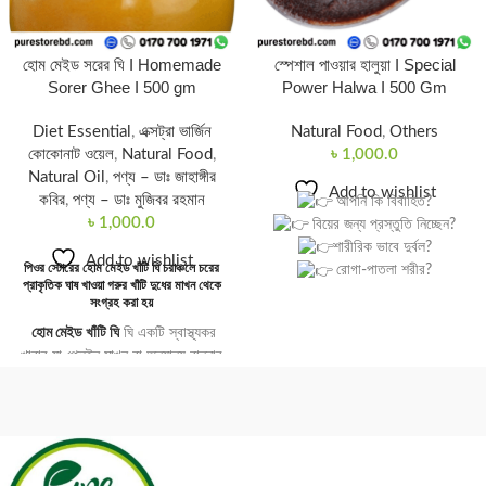
হোম মেইড সরের ঘি I Homemade
স্পেশাল পাওয়ার হালুয়া I Special
Sorer Ghee I 500 gm
Power Halwa I 500 Gm
Diet Essential
,
এক্সট্রা ভার্জিন
Natural Food
,
Others
কোকোনাট ওয়েল
,
Natural Food
,
৳
1,000.0
Natural Oil
,
পণ্য – ডাঃ জাহাঙ্গীর
Add to wishlist
কবির
,
পণ্য – ডাঃ মুজিবর রহমান
আপনি কি বিবাহিত?
৳
1,000.0
বিয়ের জন্য প্রস্তুতি নিচ্ছেন?
শারীরিক ভাবে দুর্বল?
Add to wishlist
পিওর স্টোরের হোম মেইড খাঁটি ঘি চরাঞ্চলে চরের
রোগা-পাতলা শরীর?
প্রাকৃতিক ঘাষ খাওয়া গরুর খাঁটি দুধের মাখন থেকে
অল্প পরিশ্রমে অনেক ক্লান্ত হয়ে
সংগ্রহ করা হয়
যাচ্ছেন।
হোম মেইড খাঁটি ঘি
ঘি একটি স্বাস্থ্যকর
তাহলে আমাদের এই ফর্মুলাটি আপনার
খাবার যা প্লেইন মাখন বা অন্যান্য রান্নার
জন্য।
তেলের সেরা বিকল্প। ঘি প্রচলিত খাবারের
কারণ আমরা তৈরি করেছি প্রায় ৫৪ টি
উপাদান হিসাবে রান্নায় ব্যবহারের জন্য
ভেষজ গাছ-গাছারার উপাদান দিয়ে আমাদের
আদর্শ চর্বি হিসাবে ব্যবহার করা হয়। খাঁটি
এই হালুয়া।
ঘি গরুর দুধের মাখন থেকে সংগ্রহ করা হয়।
যা বহু গুণে ভরপুর। এটি পরিক্ষিত এবং
খাস ফুডের খাঁটি ঘিতে রয়েছে সিএলএ,
আলহামদুলিল্লাহ ১০০% কার্যকর,