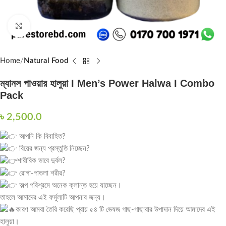
Click to enlarge
Home
Natural Food
ম্যানস পাওয়ার হালুয়া I Men’s Power Halwa I Combo
Pack
৳
2,500.0
আপনি কি বিবাহিত?
বিয়ের জন্য প্রস্তুতি নিচ্ছেন?
শারীরিক ভাবে দুর্বল?
রোগা-পাতলা শরীর?
অল্প পরিশ্রমে অনেক ক্লান্ত হয়ে যাচ্ছেন।
তাহলে আমাদের এই ফর্মুলাটি আপনার জন্য।
কারণ আমরা তৈরি করেছি প্রায় ৫৪ টি ভেষজ গাছ-গাছারার উপাদান দিয়ে আমাদের এই
হালুয়া।