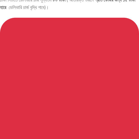
ঢাকা সিটিতে ডেলিভারি চার্জ নুন্যতম
৮০ টাকা
( অতিরিক্ত ওজনে
প্রতি কেজির জন্য ১৫ টাকা
হারে
ডেলিভারি চার্জ বৃদ্ধি পাবে)।