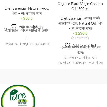
Organic Extra Virgin Coconut
Diet Essential
,
Natural Food
,
Oil I 500 ml
পণ্য – ডাঃ জাহাঙ্গীর কবির
৳
350.0
Diet Essential
,
এক্সট্রা ভার্জিন
কোকোনাট ওয়েল
,
Natural Oil
,
পণ্য
Add to wishlist
– ডাঃ জাহাঙ্গীর কবির
হিমালয়ান পিংক সল্টের ইতিহাস
৳
1,230.0
:
হিমালয়ান সল্ট বা পিঙ্ক হিমালয়ান ক্রিস্টাল
Add to wishlist
👉এক্সট্রা ভার্জিন নারকেলের তেল কেন
সল্ট বা গোলাপী লবণের কথা অনেকেই শুনে
খাবেন?
থাকবেন।হিমালয়ান সল্ট পৃথিবীতে পাওয়া
০১. ওজন কমাতে সাহায্য করে।
সবচেয়ে বিশুদ্ধ লবণ যা বিষাক্ত ও দূষিত
০২. শরীরের অতিরিক্ত চর্বি কমাতে সাহায্য
পদার্থ মুক্ত। এটি এক প্রকার খনিজ লবণ
করে।
। এটি ভারত থেকে চীণের যে প্রসারিত
০৩. ভাল কোলেস্টরের উন্নতি করে।
পর্বতশ্রেণী রয়েছে তার মধ্যে পাওয়া যায়।।
০৪. রোগ প্রতিরোধ ক্ষমতা বৃদ্ধি করে।
এর মধ্যে বিশ্বের সর্বোচ্চ পর্বত “হিমালায়
০৫. কর্ম ক্ষমতা বৃদ্ধি করে।
পর্বত” ও অন্তভুক্ত আছে। হিমালয়
০৬. ব্লাড সুগার নিয়ন্ত্রন করে।
পর্বতশ্রেণী থেকে এই লবণের দেখা পাওয়া
০৭. হজমের সমস্যা দূর করে।
যায় বলে একে হিমালয়ান সল্ট বলা হয়। এতে
০৮. দাঁতের সমস্যা দূর করে ও মজবুত করে।
গোলাপী,সাদা এবং লাল রং এর খনিজ
০৯. মস্তিস্ক রিলাক্স করতে সাহায্য করে।
উপাদান বিদ্যমান থাকায় এর রং গোলাপী