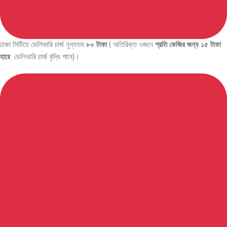
ঢাকা সিটিতে ডেলিভারি চার্জ নুন্যতম
৮০ টাকা
( অতিরিক্ত ওজনে
প্রতি কেজির জন্য ১৫ টাকা
হারে
ডেলিভারি চার্জ বৃদ্ধি পাবে)।