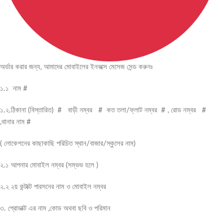
অর্ডার করার জন্য, আমাদের মোবাইলের ইনবক্সে মেসেজ সেন্ড করুনঃ
১.১ নাম #
১.২.ঠিকানা (বিস্তারিত) # বাড়ী নম্বর # কত তলা/ফ্লাট নম্বর # , রোড নম্বর #
,থানার নাম #
( লোকেশনের কাছাকাছি পরিচিত স্থান/বাজার/স্কুলের নাম)
২.১ আপনার মোবাইল নম্বর (সম্ভভ হলে )
২.২ ২য় কন্টাক্ট পারসনের নাম ও মোবাইল নম্বর
৩. প্রোডাক্ট এর নাম ,কোড অথবা ছবি ও পরিমান