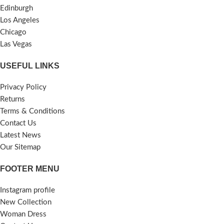
সল্ট রক্ত চাপ কমায়, ওজন কমায়, ত্বকের
যা নিরাপদ খাদ্য ও পণ্য ব্যবহারের
Edinburgh
সমস্যা কমায়।
আন্দোলনে সহায়ক ভূমিকা রাখবে।
Los Angeles
হিমালয়ান পিংক সল্টের বিস্ময়কর
Chicago
🔴 সিলোন ন্যাচারাল এক্সট্রা ভার্জিন
কিছু স্বাস্থ্য উপকারিতাঃ
Las Vegas
নারকেলের তেল’এর মূল্য
:
👉সিলোন
১। নিম্মমানের সোডিয়ামের
ন্যাচারাল এক্সট্রা ভার্জিন নারকেলের তেল
USEFUL LINKS
৫০০ মিলি ১,০৬৫ টাকা
অর্ডার কনফার্ম করার
পরিমাণঃ
জন্য কল করুন ::
মোবাইল / হোয়াটস
যদিও হিমালয় স্লট আর সাধারণ লবণ একই
Privacy Policy
এপপ্স / ইমো # 01707001971
উপাদান দিয়ে তৈরি তবুও হিমালয়ের ক্রিস্টাল
Returns
———————————————————
গঠন সাধারণ লবণের তুলনায় বড়। এর মানে
ঢাকা সিটিতে পণ্য হাতে পেয়ে টাকা পরিশোধ
Terms & Conditions
হল এতে ১/৪ টেবিল চামচ পরিমাণে কম
করবেন।
ক্যাশ অন ডেলিভারী Cash on
Contact Us
সোডিয়াম থাকে সাধারণ লবণের তুলনায়।
Delivery (COD).
অর্ডার করার জন্য,
Latest News
২। উচ্চ পরিমাণে খনিজঃ
আমাদের মোবাইলের ইনবক্সে মেসেজ সেন্ড
Our Sitemap
হিমালয়ান সল্ট ৮০+ খনিজ নিয়ে গঠিত যা
করুনঃ১.১ নাম #১.২.ঠিকানা (বিস্তারিত)
পৃথিবীর মধ্যে প্রাকৃতিকভাবে পাওয়া যায়।
# বাড়ী নম্বর # কত তলা/ফ্লাট
FOOTER MENU
এতে ৮৫% থাকে সোডিয়াম ক্লোরাইড আর
নম্বর # , রোড নম্বর # ,থানার নাম #(
১৪% থাকে সালফেট, ম্যাগনেসিয়াম,
লোকেশনের কাছাকাছি পরিচিত স্থান/
Instagram profile
ক্যালসিয়াম, পটাসিয়াম, খাবার সোডা, বরিক
বাজার/স্কুলের নাম)২.১ আপনার মোবাইল
New Collection
অ্যাসিডের সল্ট, স্ট্রনশিয়াম এবং ফ্লোরাইড
নম্বর (সম্ভভ হলে )২.২ ২য় কন্টাক্ট
মত খনিজ পদার্থ। এই সকল খনিজ়ের
Woman Dress
পারসনের নাম ও মোবাইল নম্বর৩. প্রোডাক্ট
নিজস্ব কিছু গুণ আছে যা হিমালয়ান সল্টের