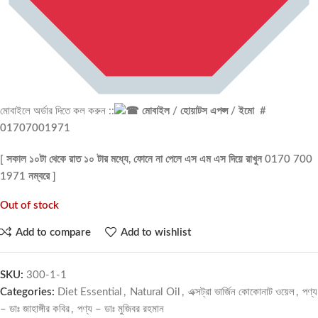
মোবাইলে অর্ডার দিতে কল করুন ::
মোবাইল / হোয়াটস এপপ্স / ইমো #
01707001971
[ সকাল ১০টা থেকে রাত ১০ টার মধ্যে, ফোনে না পেলে এস এম এস দিয়ে রাখুন 0170 700
1971 নম্বরে ]
Out of stock
Add to compare
Add to wishlist
SKU:
300-1-1
Categories:
Diet Essential
,
Natural Oil
,
এক্সট্রা ভার্জিন কোকোনাট ওয়েল
,
পণ্য
– ডাঃ জাহাঙ্গীর কবির
,
পণ্য – ডাঃ মুজিবর রহমান