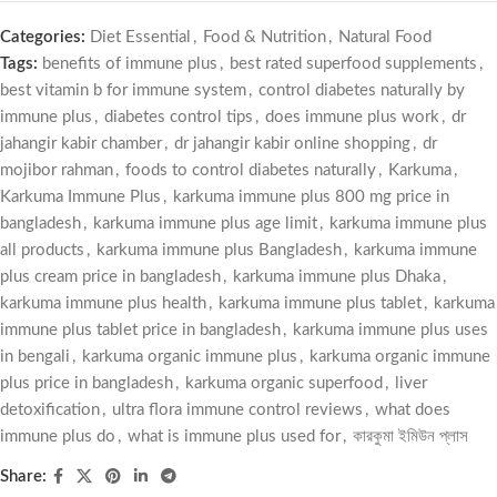
Categories:
Diet Essential
,
Food & Nutrition
,
Natural Food
Tags:
benefits of immune plus
,
best rated superfood supplements
,
best vitamin b for immune system
,
control diabetes naturally by
immune plus
,
diabetes control tips
,
does immune plus work
,
dr
jahangir kabir chamber
,
dr jahangir kabir online shopping
,
dr
mojibor rahman
,
foods to control diabetes naturally
,
Karkuma
,
Karkuma Immune Plus
,
karkuma immune plus 800 mg price in
bangladesh
,
karkuma immune plus age limit
,
karkuma immune plus
all products
,
karkuma immune plus Bangladesh
,
karkuma immune
plus cream price in bangladesh
,
karkuma immune plus Dhaka
,
karkuma immune plus health
,
karkuma immune plus tablet
,
karkuma
immune plus tablet price in bangladesh
,
karkuma immune plus uses
in bengali
,
karkuma organic immune plus
,
karkuma organic immune
plus price in bangladesh
,
karkuma organic superfood
,
liver
detoxification
,
ultra flora immune control reviews
,
what does
immune plus do
,
what is immune plus used for
,
কারকুমা ইমিউন প্লাস
Share: