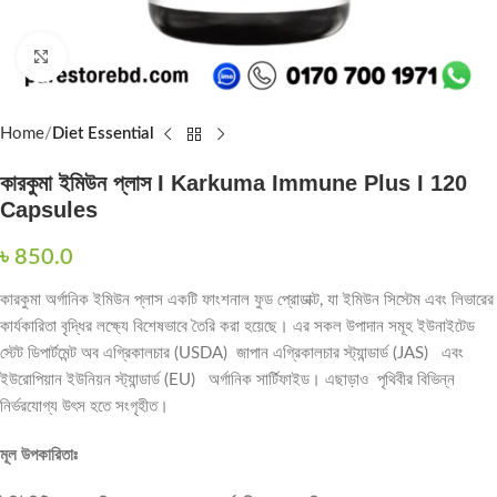
Click to enlarge
Home
Diet Essential
কারকুমা ইমিউন প্লাস I Karkuma Immune Plus I 120
Capsules
৳
850.0
কারকুমা অর্গানিক ইমিউন প্লাস একটি ফাংশনাল ফুড প্রোডাক্ট, যা ইমিউন সিস্টেম এবং লিভারের
কার্যকারিতা বৃদ্ধির লক্ষ্যে বিশেষভাবে তৈরি করা হয়েছে। এর সকল উপাদান সমূহ ইউনাইটেড
স্টেট ডিপার্টমেন্ট অব এগ্রিকালচার (USDA) জাপান এগ্রিকালচার স্ট্যান্ডার্ড (JAS) এবং
ইউরোপিয়ান ইউনিয়ন স্ট্যান্ডার্ড (EU) অর্গানিক সার্টিফাইড। এছাড়াও পৃথিবীর বিভিন্ন
নির্ভরযোগ্য উৎস হতে সংগৃহীত।
মূল
উপকারিতাঃ