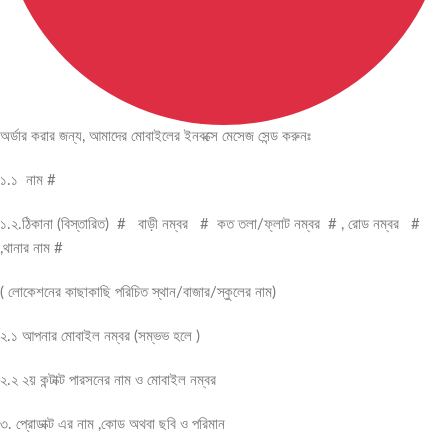
অর্ডার করার জন্য, আমাদের মোবাইলের ইনবক্সে মেসেজ সেন্ড করুনঃ
১.১ নাম #
১.২.ঠিকানা (বিস্তারিত) # বাড়ী নম্বর # কত তলা/ফ্লাট নম্বর # , রোড নম্বর #
,থানার নাম #
( লোকেশনের কাছাকাছি পরিচিত স্থান/বাজার/স্কুলের নাম)
২.১ আপনার মোবাইল নম্বর (সম্ভভ হলে )
২.২ ২য় কন্টাক্ট পারসনের নাম ও মোবাইল নম্বর
৩. প্রোডাক্ট এর নাম ,কোড অথবা ছবি ও পরিমান