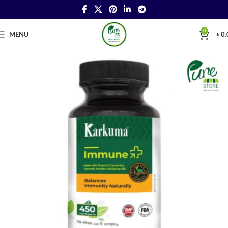
0
MENU
৳
0.