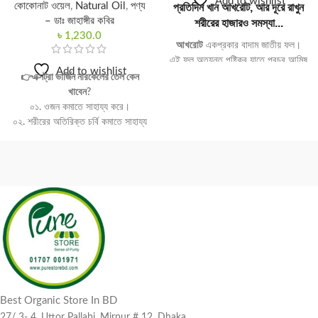
Add to wishlist
কোকোনাট ওয়েল
,
Natural Oil
,
পণ্য
প্রতিদিন খান আখরোট, আর দূরে রাখুন
– ডাঃ জাহাঙ্গীর কবির
শরীরের হাজারও সমস্যা...
৳
1,230.0
আখরোট
একপ্রকার বাদাম জাতীয় ফল।
এই ফল অত্যন্ত পুষ্টিকর যাতে প্রচুর আমিষ
Add to wishlist
এবং অত্যাবশ্যকীয় ফ্যাটি আসিড আছে।
👉এক্সট্রা ভার্জিন নারকেলের তেল কেন
এই ফলটি গোলাকার এবং ভেতরে একটি বীজ
খাবেন?
থাকে। পাকা ফলের বাইরের খোসা ফেলে
০১. ওজন কমাতে সাহায্য করে।
দিলে ভেতরের শক্ত খোলসযুক্ত বীজটি
০২. শরীরের অতিরিক্ত চর্বি কমাতে সাহায্য
পাওয়া যায়; এই খোলসের ভেতরে থাকে
করে।
দুইভাগে বিভক্ত বাদাম যাতে বাদামি রঙের
০৩. ভাল কোলেস্টরের উন্নতি করে।
আবরন থাকে যা এন্টি-অক্সিডেন্ট সমৃদ্ধ। এই
০৪. রোগ প্রতিরোধ ক্ষমতা বৃদ্ধি করে।
এন্টিঅক্সিডেন্ট তৈলাক্ত বীজকে বাতাসের
০৫. কর্ম ক্ষমতা বৃদ্ধি করে।
অক্সিজেন থেকে রক্ষা করে ফলে তা খাওয়ার
০৬. ব্লাড সুগার নিয়ন্ত্রন করে।
উপযোগী থাকেআখরোট একপ্রকার বাদাম
০৭. হজমের সমস্যা দূর করে।
জাতীয় ফল । এটি ফাইবার , আন্টিঅক্সিডেন্ট
০৮. দাঁতের সমস্যা দূর করে ও মজবুত করে।
,ওমেগা থ্রি ফ্যাটি অ্যাসিড সমৃদ্ধ একটি
০৯. মস্তিস্ক রিলাক্স করতে সাহায্য করে।
পুষ্টিকর খাবার । স্বাস্থ্য বিশেষজ্ঞরা নিয়মিত
১০. অনিদ্রা দূর করে।
আখরোট খাওয়ার পরামর্শ দিয়ে থাকেন।
👉এক্সট্রা ভার্জিন নারকেলের তেলকেন
কারণ আখরোট এর ভেতরে থাকা নানাবিধ
ব্যবহার করবেন?
উপাদান মানুষের শরীরের বিভিন্ন সমস্যা
Best Organic Store In BD
০১. মাথার চুল পরা রোধ করে ও চুল গজাতে
সমাধানে বিশেষভাবে উপকারী।চিকিৎসকদের
সাহায্য করে।
27/ 3- 4, Uttor Pallabi, Mirpur # 12, Dhaka