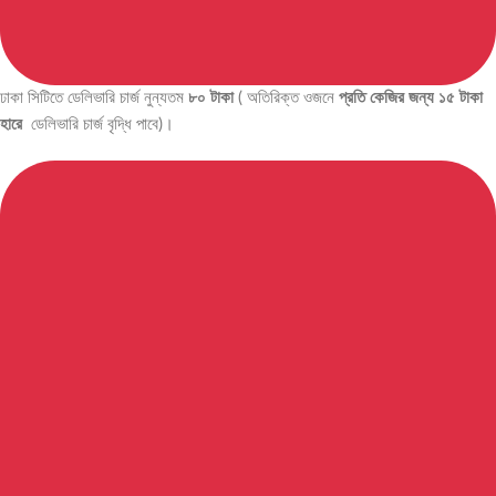
ঢাকা সিটিতে ডেলিভারি চার্জ নুন্যতম
৮০ টাকা
( অতিরিক্ত ওজনে
প্রতি কেজির জন্য ১৫ টাকা
হারে
ডেলিভারি চার্জ বৃদ্ধি পাবে)।