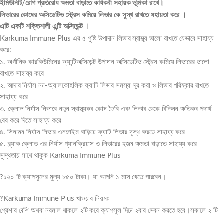
ইমিউনিটি/রোগ প্রতিরোধ ক্ষমতা বাড়াতে কার্যকরী সহায়ক ভূমিকা রাখে।
লিভারের কোষের অক্সিডেটিভ স্ট্রেস কমিয়ে লিভার কে সুস্থ রাখতে সহায়তা করে ।
এটি একটি শক্তিশালী এন্টি অক্সিডেন্ট ।
Karkuma Immune Plus এর ৫ পুষ্টি উপাদান লিভার স্বাস্থ্য ভালো রাখতে যেভাবে সাহায্য
করে:
১. অর্গানিক কারকিউমিনের অ্যান্টিঅক্সিডেন্ট উপাদান অক্সিডেটিভ স্ট্রেস কমিয়ে লিভারের ভালো
রাখতে সাহায্য করে
২. আদার নির্যাস নন-অ্যালকোহলিক ফ্যাটি লিভার সমস্যা দূর করা ও লিভার পরিষ্কার রাখতে
সাহায্য করে
৩. ক্লোভ নির্যাস লিভারে নতুন স্বাস্থ্যকর কোষ তৈরি এবং লিভার থেকে বিভিন্ন ক্ষতিকর পদার্থ
বের করে দিতে সাহায্য করে
৪. সিনামন নির্যাস লিভার এনজাইম বাড়িয়ে ফ্যাটি লিভার সুস্থ করতে সাহায্য করে
৫. ব্ল্যাক ক্লোভ এর নির্যাস প্যানক্রিয়াস ও লিভারের হজম ক্ষমতা বাড়াতে সাহায্য করে
সুস্থতায় সাথে থাকুক Karkuma Immune Plus
?১২০ টি ক্যাপসুলের মুল্য ৮৫০ টাকা। যা আপনি ১ মাস খেতে পারবেন।
?Karkuma Immune Plus খাওয়ার নিয়মঃ
প্রেশার বেশি অথবা নরমাল থাকলে ২টি করে ক্যাপসুল দিনে ২বার সেবন করতে হবে।সকালে ২ টি