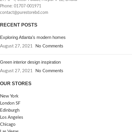
বক্তব্য অনুযায়ী আখরোট খাওয়ার কয়েক
০২. ত্বকের আর্দ্রতা দূর করে।
Phone: 01707-001971
ঘন্টা পর থেকেই মানুষের শরীরে
০৩. চেহারায় বয়সের ছাপ দূর করে।
contact@purestorebd.com
কোলেস্টেরলের পরিমান কমে যায় এবং ব্লাড
০৪. ব্যাথা প্রশমিত করে।
ভেসেলের নমনীয়তা বেড়ে যায় । এছাড়া
০৫. বলি রেখা দূর করে।
RECENT POSTS
গবেষণা বলছে দৈনন্দিন জীবনের মানসিক চাপ
০৬. এটি নিশ্বাসের দূর্গন্ধ দূর করে।
কমাতে আখরোটের ভূমিকা অনস্বীকার্য ।
০৭. ত্বকের আদ্রতা রক্ষায় নারকেল তেল
Exploring Atlanta’s modern homes
তাহলে আজ জেনে নেওয়া যাক আখরোট
বেশ উপকারী।
August 27, 2021
No Comments
খাওয়ার উপকারিতা –
১) হার্ট ভালো রাখে :-
০৮. ত্বকের লাবন্য ফিরে আনে।
হার্ট সুস্থ রাখতে আখরোট বিশেষ ভূমিকা
০৯. ঘামের দূর্গন্ধ দূর করে।
পালন করে । এতে রয়েছে ওমেগা থ্রি
১০. নিয়মিত নারকেল তেল দিয়ে ম্যাসেজ
Green interior design inspiration
ফ্যাটি অ্যাসিড যা শরীরে খারাপ
করলে ত্বকের পানি শূন্যতা দূর করে।
August 27, 2021
No Comments
কোলেস্টোরলের মাত্রা কমিয়ে ভালো
বিশেষ দ্রষ্টব্য : পণ্যের মান নিয়ে
কোলেস্টোরলের মাত্রা বৃদ্ধি করে । ফলে
কোন অভিযোগ থাকলে পণ্য
OUR STORES
হার্টের রোগের সম্ভাবনা কমে যায় আর হার্ট
পরিবর্তন অথবা মূল্য ফেরত
সুস্থ এবং ভালো থাকে।
২) ডায়াবিটিসের
যোগ্য। আপনার যে কোন পরামর্শ
New York
ঝুঁকি কমায় :-
যারা ডায়াবিটিসের সমস্যায়
বা উপদেশ সাদরে গ্রহন করা হবে।
London SF
ভোগেন তাদের জন্য চিকিৎসকরা আখরোট
যা নিরাপদ খাদ্য ও পণ্য ব্যবহারের
খাওয়ার পরামর্শ দিয়ে থাকেন । একটি
Edinburgh
আন্দোলনে সহায়ক ভূমিকা রাখবে।
গবেষণা মতে , যে নারীরা সপ্তাহে ২দিন ২৮
Los Angeles
গ্রাম আখরোট খেয়েছে তাদের টাইপ- ২
Chicago
🔴 সিলোন ন্যাচারাল এক্সট্রা ভার্জিন
ডায়াবেটিস হওয়ার ঝুঁকি ২৪ শতাংশ কমে
Las Vegas