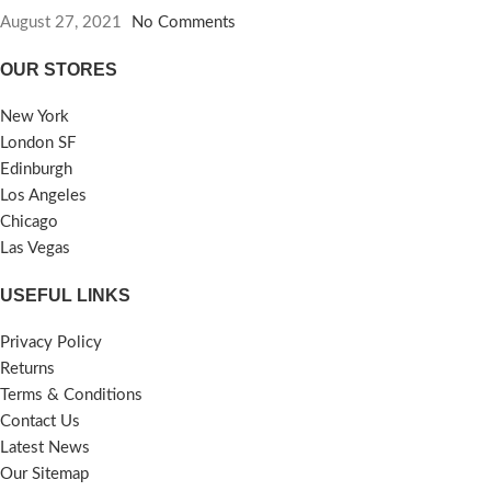
করলে ত্বকের পানি শূন্যতা দূর করে।
হতে পারে। খনিজ লবণে সমৃদ্ধ হওয়ায় এই
August 27, 2021
No Comments
বিশেষ দ্রষ্টব্য : পণ্যের মান নিয়ে
লবণ শরীর ও মনের নিরাময়ে বিস্ময়কর ভাবে
কোন অভিযোগ থাকলে পণ্য
কাজ করে।
OUR STORES
পরিবর্তন অথবা মূল্য ফেরত
এই লবণ ঠাণ্ডা, জ্বর, ফ্লু, অ্যালার্জির বেশ
কিছু রোগের হাত থেকে বাঁচায়। মাংসপেশির
যোগ্য। আপনার যে কোন পরামর্শ
New York
ব্যথা কমাতে সাহায্য করে ।হিমালায়ান পিংক
বা উপদেশ সাদরে গ্রহন করা হবে।
London SF
সল্ট রক্ত চাপ কমায়, ওজন কমায়, ত্বকের
যা নিরাপদ খাদ্য ও পণ্য ব্যবহারের
Edinburgh
সমস্যা কমায়।
আন্দোলনে সহায়ক ভূমিকা রাখবে।
Los Angeles
হিমালয়ান পিংক সল্টের বিস্ময়কর
Chicago
🔴 সিলোন ন্যাচারাল এক্সট্রা ভার্জিন
কিছু স্বাস্থ্য উপকারিতাঃ
Las Vegas
নারকেলের তেল’এর মূল্য
:
👉সিলোন
১। নিম্মমানের সোডিয়ামের
ন্যাচারাল এক্সট্রা ভার্জিন নারকেলের তেল
USEFUL LINKS
৫০০ মিলি ১,০৬৫ টাকা
অর্ডার কনফার্ম করার
পরিমাণঃ
জন্য কল করুন ::
মোবাইল / হোয়াটস
যদিও হিমালয় স্লট আর সাধারণ লবণ একই
Privacy Policy
এপপ্স / ইমো # 01707001971
উপাদান দিয়ে তৈরি তবুও হিমালয়ের ক্রিস্টাল
Returns
———————————————————
গঠন সাধারণ লবণের তুলনায় বড়। এর মানে
ঢাকা সিটিতে পণ্য হাতে পেয়ে টাকা পরিশোধ
Terms & Conditions
হল এতে ১/৪ টেবিল চামচ পরিমাণে কম
করবেন।
ক্যাশ অন ডেলিভারী Cash on
Contact Us
সোডিয়াম থাকে সাধারণ লবণের তুলনায়।
Delivery (COD).
অর্ডার করার জন্য,
Latest News
২। উচ্চ পরিমাণে খনিজঃ
আমাদের মোবাইলের ইনবক্সে মেসেজ সেন্ড
Our Sitemap
হিমালয়ান সল্ট ৮০+ খনিজ নিয়ে গঠিত যা
করুনঃ১.১ নাম #১.২.ঠিকানা (বিস্তারিত)