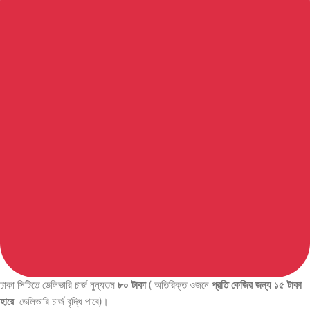
ঢাকা সিটিতে ডেলিভারি চার্জ নুন্যতম
৮০ টাকা
( অতিরিক্ত ওজনে
প্রতি কেজির জন্য ১৫ টাকা
হারে
ডেলিভারি চার্জ বৃদ্ধি পাবে)।