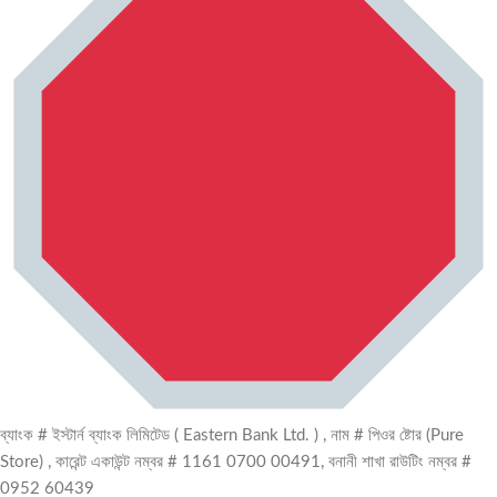
ব্যাংক # ইস্টার্ন ব্যাংক লিমিটেড ( Eastern Bank Ltd. ) , নাম # পিওর ষ্টোর (Pure
Store) , কারেন্ট একাউন্ট নম্বর # 1161 0700 00491, বনানী শাখা রাউটিং নম্বর #
0952 60439