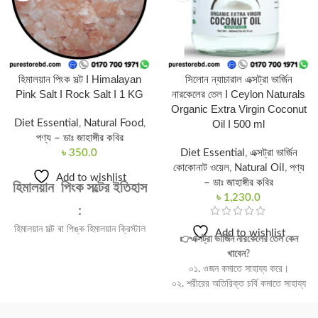
হিমালয়ান পিংক সল্ট I Himalayan
সিলোন ন্যাচারাল এক্সট্রা ভার্জিন
Pink Salt I Rock Salt I 1 KG
নারকেলের তেল I Ceylon Naturals
Organic Extra Virgin Coconut
Diet Essential
,
Natural Food
,
Oil I 500 ml
পণ্য – ডাঃ জাহাঙ্গীর কবির
৳
350.0
Diet Essential
,
এক্সট্রা ভার্জিন
কোকোনাট ওয়েল
,
Natural Oil
,
পণ্য
Add to wishlist
– ডাঃ জাহাঙ্গীর কবির
হিমালয়ান পিংক সল্টের ইতিহাস
৳
1,230.0
:
হিমালয়ান সল্ট বা পিঙ্ক হিমালয়ান ক্রিস্টাল
Add to wishlist
👉এক্সট্রা ভার্জিন নারকেলের তেল কেন
সল্ট বা গোলাপী লবণের কথা অনেকেই শুনে
খাবেন?
থাকবেন।হিমালয়ান সল্ট পৃথিবীতে পাওয়া
০১. ওজন কমাতে সাহায্য করে।
সবচেয়ে বিশুদ্ধ লবণ যা বিষাক্ত ও দূষিত
০২. শরীরের অতিরিক্ত চর্বি কমাতে সাহায্য
পদার্থ মুক্ত। এটি এক প্রকার খনিজ লবণ
করে।
। এটি ভারত থেকে চীণের যে প্রসারিত
০৩. ভাল কোলেস্টরের উন্নতি করে।