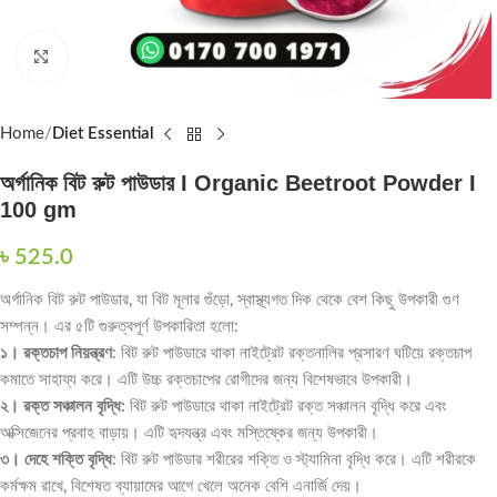
Click to enlarge
Home
Diet Essential
অর্গানিক বিট রুট পাউডার I Organic Beetroot Powder I
100 gm
৳
525.0
অর্গানিক বিট রুট পাউডার, যা বিট মূলার গুঁড়ো, স্বাস্থ্যগত দিক থেকে বেশ কিছু উপকারী গুণ
সম্পন্ন। এর ৫টি গুরুত্বপূর্ণ উপকারিতা হলো:
১। রক্তচাপ নিয়ন্ত্রণ
: বিট রুট পাউডারে থাকা নাইট্রেট রক্তনালির প্রসারণ ঘটিয়ে রক্তচাপ
কমাতে সাহায্য করে। এটি উচ্চ রক্তচাপের রোগীদের জন্য বিশেষভাবে উপকারী।
২। রক্ত সঞ্চালন বৃদ্ধি:
বিট রুট পাউডারে থাকা নাইট্রেট রক্ত সঞ্চালন বৃদ্ধি করে এবং
অক্সিজেনের প্রবাহ বাড়ায়। এটি হৃদযন্ত্র এবং মস্তিষ্কের জন্য উপকারী।
৩। দেহে শক্তি বৃদ্ধি
: বিট রুট পাউডার শরীরের শক্তি ও স্ট্যামিনা বৃদ্ধি করে। এটি শরীরকে
কর্মক্ষম রাখে, বিশেষত ব্যায়ামের আগে খেলে অনেক বেশি এনার্জি দেয়।