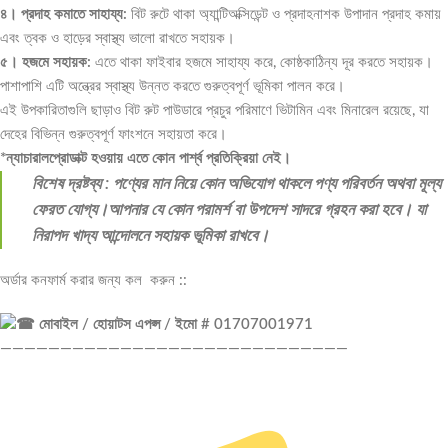
৪। প্রদাহ কমাতে সাহায্য:
বিট রুটে থাকা অ্যান্টিঅক্সিডেন্ট ও প্রদাহনাশক উপাদান প্রদাহ কমায়
এবং ত্বক ও হাড়ের স্বাস্থ্য ভালো রাখতে সহায়ক।
৫। হজমে সহায়ক:
এতে থাকা ফাইবার হজমে সাহায্য করে, কোষ্ঠকাঠিন্য দূর করতে সহায়ক।
পাশাপাশি এটি অন্ত্রের স্বাস্থ্য উন্নত করতে গুরুত্বপূর্ণ ভূমিকা পালন করে।
এই উপকারিতাগুলি ছাড়াও বিট রুট পাউডারে প্রচুর পরিমাণে ভিটামিন এবং মিনারেল রয়েছে, যা
দেহের বিভিন্ন গুরুত্বপূর্ণ ফাংশনে সহায়তা করে।
*ন্যাচারালপ্রোডাক্ট হওয়ায় এতে কোন পার্শ্ব প্রতিক্রিয়া নেই।
বিশেষ দ্রষ্টব্য : পণ্যের মান নিয়ে কোন অভিযোগ থাকলে পণ্য পরিবর্তন অথবা মূল্য
ফেরত যোগ্য।আপনার যে কোন পরামর্শ বা উপদেশ সাদরে গ্রহন করা হবে। যা
নিরাপদ খাদ্য আন্দোলনে সহায়ক ভূমিকা রাখবে।
অর্ডার কনফার্ম করার জন্য কল করুন ::
মোবাইল / হোয়াটস এপপ্স / ইমো # 01707001971
—————————————————————————————