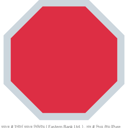
ব্যাংক # ইস্টার্ন ব্যাংক লিমিটেড ( Eastern Bank Ltd. ) , নাম # পিওর ষ্টোর (Pure