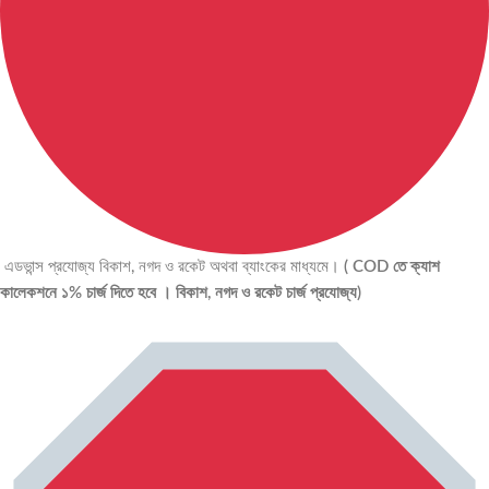
এডভান্স প্রযোজ্য বিকাশ, নগদ ও রকেট অথবা ব্যাংকের মাধ্যমে।
( COD তে ক্যাশ
কালেকশনে ১% চার্জ দিতে হবে । বিকাশ, নগদ ও রকেট চার্জ প্রযোজ্য)