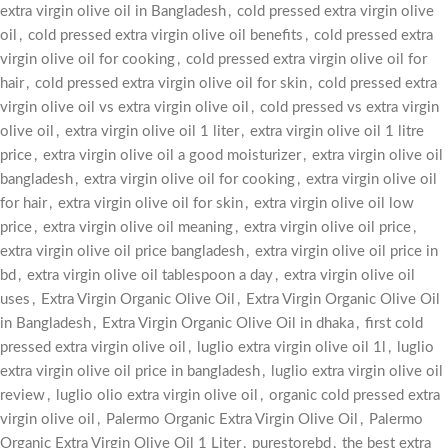
extra virgin olive oil in Bangladesh
,
cold pressed extra virgin olive
oil
,
cold pressed extra virgin olive oil benefits
,
cold pressed extra
virgin olive oil for cooking
,
cold pressed extra virgin olive oil for
hair
,
cold pressed extra virgin olive oil for skin
,
cold pressed extra
virgin olive oil vs extra virgin olive oil
,
cold pressed vs extra virgin
olive oil
,
extra virgin olive oil 1 liter
,
extra virgin olive oil 1 litre
price
,
extra virgin olive oil a good moisturizer
,
extra virgin olive oil
bangladesh
,
extra virgin olive oil for cooking
,
extra virgin olive oil
for hair
,
extra virgin olive oil for skin
,
extra virgin olive oil low
price
,
extra virgin olive oil meaning
,
extra virgin olive oil price
,
extra virgin olive oil price bangladesh
,
extra virgin olive oil price in
bd
,
extra virgin olive oil tablespoon a day
,
extra virgin olive oil
uses
,
Extra Virgin Organic Olive Oil
,
Extra Virgin Organic Olive Oil
in Bangladesh
,
Extra Virgin Organic Olive Oil in dhaka
,
first cold
pressed extra virgin olive oil
,
luglio extra virgin olive oil 1l
,
luglio
extra virgin olive oil price in bangladesh
,
luglio extra virgin olive oil
review
,
luglio olio extra virgin olive oil
,
organic cold pressed extra
virgin olive oil
,
Palermo Organic Extra Virgin Olive Oil
,
Palermo
Organic Extra Virgin Olive Oil 1 Liter
,
purestorebd
,
the best extra