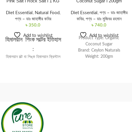
Pink Salt I Rock Salt I 1 KG
Coconut Sugar I 200gm
Diet Essential
,
Natural Food
,
Diet Essential
,
পণ্য – ডাঃ জাহাঙ্গীর
পণ্য – ডাঃ জাহাঙ্গীর কবির
কবির
,
পণ্য – ডাঃ মুজিবর রহমান
৳
350.0
৳
740.0
Add to wishlist
Add to wishlist
Product Type: Organic
হিমালয়ান পিংক সল্টের ইতিহাস
Coconut Sugar
:
Brand: Ceylon Naturals
Weight: 200gm
হিমালয়ান সল্ট বা পিঙ্ক হিমালয়ান ক্রিস্টাল
100% Original
সল্ট বা গোলাপী লবণের কথা অনেকেই শুনে
Product Origin: Sri Lanka
থাকবেন।হিমালয়ান সল্ট পৃথিবীতে পাওয়া
Organic Sugar
সবচেয়ে বিশুদ্ধ লবণ যা বিষাক্ত ও দূষিত
পদার্থ মুক্ত। এটি এক প্রকার খনিজ লবণ
Ceylon Naturals Organic
। এটি ভারত থেকে চীণের যে প্রসারিত
Coconut Sugar is produced
পর্বতশ্রেণী রয়েছে তার মধ্যে পাওয়া যায়।।
from the sap of the coconut
এর মধ্যে বিশ্বের সর্বোচ্চ পর্বত “হিমালায়
tree harvested from the flower
পর্বত” ও অন্তভুক্ত আছে। হিমালয়
blossoms of organically grown
পর্বতশ্রেণী থেকে এই লবণের দেখা পাওয়া
coconut trees in the tropical
যায় বলে একে হিমালয়ান সল্ট বলা হয়। এতে
island of Sri Lanka. In the
গোলাপী,সাদা এবং লাল রং এর খনিজ
process of making the coconut
উপাদান বিদ্যমান থাকায় এর রং গোলাপী