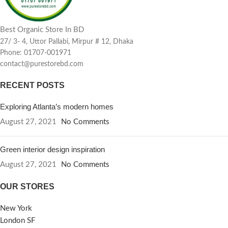
sugar, the sap is collected and
দেখায়।
এর পুষ্টিগুণ সাধারণ লবণের থেকে
heated until the water is
অনেক বেশী
।এই লবণ হিমালয় পর্বত থেকে
evaporated, afterwards, it is
Best Organic Store In BD
তৈরি হয় এবং সেখানে এটি “হোয়াইট গোল্ড”
dehydrated for sugar blocks or
নামে সুপরিচিত। এই লবণের অনন্যতার
27/ 3- 4, Uttor Pallabi, Mirpur # 12, Dhaka
crystals to form which is then
কারণ হচ্ছে এর গোলাপি বর্ণ যা আয়রন
Phone: 01707-001971
turned into a final golden-
অক্সাইডের উপস্থিতির জন্য হয়ে থাকে।
contact@purestorebd.com
brown sugar. Our coconut
একারণে এ লবণকে “পিংক সল্ট” ও বলা হয়।
sugar is a natural sweetener
প্রধানত হিমালয়ান সল্ট সোডিয়াম ক্লোরাইড
RECENT POSTS
that has a milky, sweet taste
নিয়ে গঠিত। তবে এতে সালফেট,
and has a dark, golden brown
ম্যাগনেসিয়াম, ক্যালসিয়াম, পটাসিয়াম,
Exploring Atlanta’s modern homes
color with a fresh smell of the
ফসফরাস, কপার, জিংক, সেলেনিয়াম,
August 27, 2021
No Comments
tropics.
⊕ ⇒ অরগানিক সুগার’এর মূল্য :
আয়োডিন এবং ফ্লোরাইডসহ প্রায় ৮০টির
২০০ গ্রাম ৬২৫/- টাকা ।
অর্ডার কনফার্ম
মত উপাদান থাকে। এই লবণের খনিজ
করার জন্য কল করুন ::
মোবাইল /
উপাদানগুলো আঠালো গঠনে থাকে এবং
Green interior design inspiration
হোয়াটস এপপ্স / ইমো #
মানুষের শরীরের কোষে খুব সহজেই শোষিত
August 27, 2021
No Comments
01707001971
হতে পারে। খনিজ লবণে সমৃদ্ধ হওয়ায় এই
———————————————————
লবণ শরীর ও মনের নিরাময়ে বিস্ময়কর ভাবে
OUR STORES
ঢাকা সিটিতে পণ্য হাতে পেয়ে টাকা পরিশোধ
কাজ করে।
করবেন।
ক্যাশ অন ডেলিভারী Cash on
এই লবণ ঠাণ্ডা, জ্বর, ফ্লু, অ্যালার্জির বেশ
New York
Delivery (COD).
অর্ডার করার জন্য,
কিছু রোগের হাত থেকে বাঁচায়। মাংসপেশির
London SF
আমাদের মোবাইলের ইনবক্সে মেসেজ সেন্ড
ব্যথা কমাতে সাহায্য করে ।হিমালায়ান পিংক