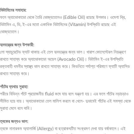
ভিটামিনের সমাহার:
ফলে অ্যাভোকাডো থেকে তৈরি ভোজ্যতেলেও (Edible Oil) রয়েছে উপকার। ওমেগা থ্রি,
ভিটামিন এ, ডি, ই-এর মতো একাধিক ভিটামিনের (Vitamin) উপস্থিতি রয়েছে এই
ভোজ্যতেলে।
হৃদযন্ত্রের জন্য উপকারী:
লো স্যাচুরেটেড ফ্যাট থাকায় এই তেল হৃদযন্ত্রের জন্য ভাল। খারাপ কোলেস্টেরল নিয়ন্ত্রণে
রাখতে সাহায্য করে অ্যাভোকাডো অয়েল (Avocado Oil)। ভিটামিন ই-এর উপস্থিতি
রক্তবাহী ধমনীর স্বাস্থ্য ভাল রাখতে সাহায্য করে। কিডনিতে পর্যাপ্ত পরিমাণে ফ্যাটি অ্যাসিড
রাখতে সাহায্য করে।
গাঁটের ব্যথায় সুরাহা:
শরীরে বিভিন্ন গাঁটে প্রয়োজনীয় fluid কমে যায় বলে যন্ত্রণা হয়। এর ফলে গাঁটের নড়াচড়াও
সীমিত হয়ে যায়। অ্যাভোকাডো তেল মালিশ করলে বা খেলে- দুভাবেই গাঁটের এই সমস্যা থেকে
সুরাহা মেলে বলে দাবি।
ত্বকের জন্যও ভাল:
ত্বকে নানারকম অ্যালার্জি (Allergy) বা ছত্রাকঘটিত সংক্রমণ দেখা যায় বর্ষাকালে। এই