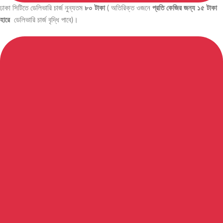
ঢাকা সিটিতে ডেলিভারি চার্জ নুন্যতম
৮০ টাকা
( অতিরিক্ত ওজনে
প্রতি কেজির জন্য ১৫ টাকা
হারে
ডেলিভারি চার্জ বৃদ্ধি পাবে)।