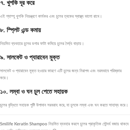
৭. খুশকি দূর করে
এই শ্যাম্পু খুশকি নিয়ন্ত্রণে কার্যকর এবং চুলের ত্বকের স্বাস্থ্য ভালো রাখে।
৮. স্প্লিট এন্ড কমায়
নিয়মিত ব্যবহারে চুলের ডগার ফাটা কমিয়ে চুলের দৈর্ঘ্য বাড়ায়।
৯. সালফেট ও প্যারাবেন মুক্ত
সালফেট ও প্যারাবেন মুক্ত হওয়ার কারণে এটি চুলের জন্য নিরাপদ এবং নরমভাবে পরিষ্কার
করে।
১০. লম্বা ও ঘন চুল পেতে সহায়ক
চুলের বৃদ্ধিতে সহায়ক পুষ্টি উপাদান সরবরাহ করে, যা চুলকে লম্বা এবং ঘন করতে সাহায্য করে।
Smilife Keratin Shampoo
নিয়মিত ব্যবহার করলে চুলের প্রাকৃতিক সৌন্দর্য বজায় থাকবে