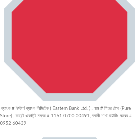
ব্যাংক # ইস্টার্ন ব্যাংক লিমিটেড ( Eastern Bank Ltd. ) , নাম # পিওর ষ্টোর (Pure
Store) , কারেন্ট একাউন্ট নম্বর # 1161 0700 00491, বনানী শাখা রাউটিং নম্বর #
0952 60439