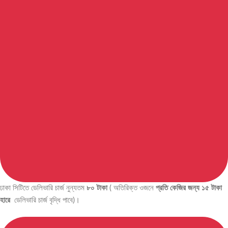
ঢাকা সিটিতে ডেলিভারি চার্জ নুন্যতম
৮০ টাকা
( অতিরিক্ত ওজনে
প্রতি কেজির জন্য ১৫ টাকা
হারে
ডেলিভারি চার্জ বৃদ্ধি পাবে)।