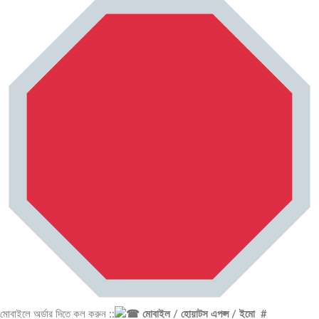
মোবাইলে অর্ডার দিতে কল করুন ::
মোবাইল / হোয়াটস এপপ্স / ইমো #