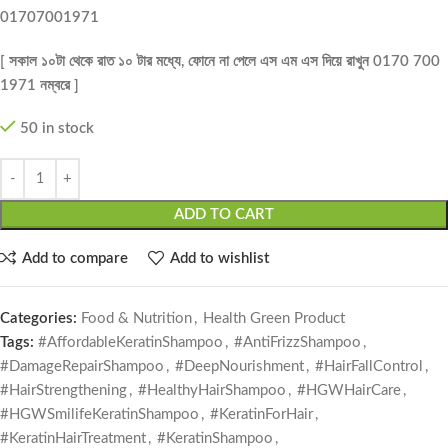
01707001971
[ সকাল ১০টা থেকে রাত ১০ টার মধ্যে, ফোনে না পেলে এস এম এস দিয়ে রাখুন 0170 700
1971 নম্বরে ]
50 in stock
ADD TO CART
Add to compare
Add to wishlist
Categories:
Food & Nutrition
,
Health Green Product
Tags:
#AffordableKeratinShampoo
,
#AntiFrizzShampoo
,
#DamageRepairShampoo
,
#DeepNourishment
,
#HairFallControl
,
#HairStrengthening
,
#HealthyHairShampoo
,
#HGWHairCare
,
#HGWSmilifeKeratinShampoo
,
#KeratinForHair
,
#KeratinHairTreatment
,
#KeratinShampoo
,