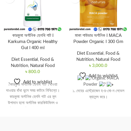
কারকুমা অর্গানিক হেলথি গাট I
মাকা পাউডার অর্গানিক I MACA
Karkuma Organic Healthy
Powder Organic I 300 Gm
Gut I 400 ml
Diet Essential
,
Food &
Diet Essential
,
Food &
Nutrition
,
Natural Food
Nutrition
,
Natural Food
৳
3,000.0
৳
800.0
Add to wishlist
Organic MACA
Add to wishlist
?কারকুমা অর্গানিক হেলথি গাট ?খাওয়া
Powder
দাওয়ার বাঁধা ভুলে সময় কাটবে নিশ্চিন্তে।
১. দেহের এস্ট্রোজেন হ-র-মো-ন লেভেল
কারকুমা অর্গানিক হেলদি গাট এর মূল
ব্যালেন্স করে।
উপাদান হলো অর্গানিক কারকিউমিনস ও
২. যৌ-ন স্বা-স্থ্য উন্নত করে।
অর্গানিক মালবেরী এক্সট্রাক্ট। কারকিউমিনস
৩. অ্যান্টি-অক্সিডেন্ট এ ভরপুর যা, শারিরীক
এনজাইমের কার্যক্রমকে নিয়ন্ত্রন করে
শক্তি, মন প্রফুল্লতা, স্মৃতিশক্তি, ম-ন
পাকস্থলীকে স্বাভাবিক রাখে ও পাকস্থলীর
দৌহিক শক্তি এবং সহনশীলতা বৃদ্ধি করে।
মিউকাস সিক্রেশন বাড়াতে সাহায্য করে, যা
৪. ইরেক্টাইল ডিস্ফাংশন (ED) নিরাময়ে