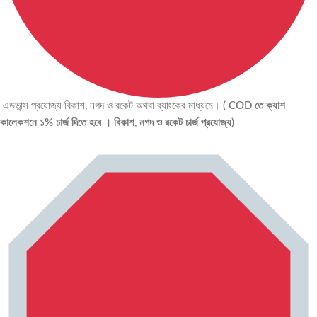
এডভান্স প্রযোজ্য বিকাশ, নগদ ও রকেট অথবা ব্যাংকের মাধ্যমে।
( COD তে ক্যাশ
কালেকশনে ১% চার্জ দিতে হবে । বিকাশ, নগদ ও রকেট চার্জ প্রযোজ্য)