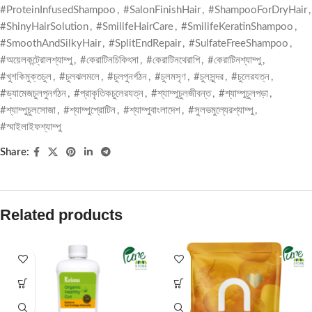
#ProteinInfusedShampoo
,
#SalonFinishHair
,
#ShampooForDryHair
,
#ShinyHairSolution
,
#SmilifeHairCare
,
#SmilifeKeratinShampoo
,
#SmoothAndSilkyHair
,
#SplitEndRepair
,
#SulfateFreeShampoo
,
#অয়েলকন্ট্রোলশ্যাম্পু
,
#কেরাটিনচিকিৎসা
,
#কেরাটিনথেরাপি
,
#কেরাটিনশ্যাম্পু
,
#খুশকিমুক্তচুল
,
#চুলঝলমলে
,
#চুলপুনর্গঠন
,
#চুলমসৃণ
,
#চুলসুন্দর
,
#চুলেরযত্ন
,
#ড্যামেজচুলপুনর্গঠন
,
#প্রাকৃতিকচুলেরযত্ন
,
#শ্যাম্পুচুলজীবন্ত
,
#শ্যাম্পুচুলপড়া
,
#শ্যাম্পুচুলসোজা
,
#শ্যাম্পুপ্রোটিন
,
#শ্যাম্পুবাংলাদেশ
,
#সুলভমুল্যেরশ্যাম্পু
,
#স্মাইলাইফশ্যাম্পু
Share:
Related products