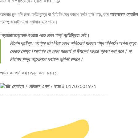
এবং ক্ষতি প্রতিরোধে সহায়তা করবে। 😊
আপনার চুল যদি রুক্ষ, ক্ষতিগ্রস্ত বা স্টাইলিংয়ের কারণে দুর্বল হয়ে পড়ে, তবে
স্মাইলাইফ কেরাটিন
শ্যাম্পু
একটি ভালো সমাধান হতে পারে।
*ন্যাচারালপ্রোডাক্ট হওয়ায় এতে কোন পার্শ্ব প্রতিক্রিয়া নেই।
বিশেষ দ্রষ্টব্য : পণ্যের মান নিয়ে কোন অভিযোগ থাকলে পণ্য পরিবর্তন অথবা মূল্য
ফেরত যোগ্য।আপনার যে কোন পরামর্শ বা উপদেশ সাদরে গ্রহন করা হবে। যা
নিরাপদ খাদ্য আন্দোলনে সহায়ক ভূমিকা রাখবে।
অর্ডার কনফার্ম করার জন্য কল করুন ::
মোবাইল / হোয়াটস এপপ্স / ইমো # 01707001971
—————————————————————————————