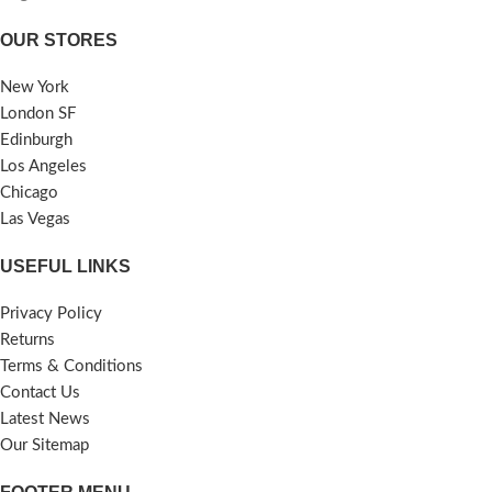
বয়সী শিশুদের ক্ষেত্রে- প্রতিদিন ২ বার
Rich in calcium
করে, ১০ মি.লি.(২চা চামচ), সকালে নাস্তার
Vegan
OUR STORES
পর এবং রাতে খাবারের পর খেতে হবে।
*ন্যাচারাল ও অর্গানিক প্রোডাক্ট হওয়ায় এতে
ব্যবহারের পূর্বে বোতলটি ভালমতো ঝাঁকিয়ে
কোন পার্শ্ব প্রতিক্রিয়া নেই।
New York
নিতে হবে। তবে গর্ভবতী/স্তন্যদানকারী মা,
*ডায়াবেটিস ও হার্টের রোগিরাও নিশ্চিন্তে
London SF
আলসারের সমস্যায় অথবা মুমূর্ষূ রোগীর জন্য
খেতে পারবেন।
Edinburgh
প্রযোজ্য নয়। ?আরও বিস্তারিত তথ্য ও
*All are intact packet imported
অর্ডার করতে কল করুন ০১৭০৭০০১৯৭১
from UK.
Los Angeles
নম্বরে।Special Note: It should
*100% Original and authentic
Chicago
be continued for minimum of
products.
Las Vegas
3 months without gap for
*Best brand in best price in
desired results.Shake well
Bangladesh.
USEFUL LINKS
before use.
বিশেষ দ্রষ্টব্য : পণ্যের মান নিয়ে
বিশেষ দ্রষ্টব্য : পণ্যের মান নিয়ে
কোন অভিযোগ থাকলে পণ্য পরিবর্তন
Privacy Policy
কোন অভিযোগ থাকলে পণ্য
অথবা মূল্য ফেরত যোগ্য।আপনার
Returns
পরিবর্তন অথবা মূল্য ফেরত
যে কোন পরামর্শ বা উপদেশ সাদরে
Terms & Conditions
যোগ্য। আপনার যে কোন পরামর্শ
গ্রহন করা হবে। যা নিরাপদ খাদ্য
Contact Us
বা উপদেশ সাদরে গ্রহন করা হবে।
আন্দোলনে সহায়ক ভূমিকা রাখবে।
Latest News
যা নিরাপদ খাদ্য ও পণ্য ব্যবহারের
Our Sitemap
অর্ডার কনফার্ম করার জন্য কল করুন ::
আন্দোলনে সহায়ক ভূমিকা রাখবে।
মোবাইল / হোয়াটস এপপ্স / ইমো #